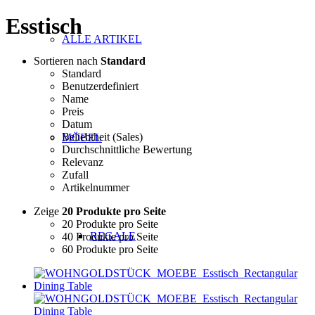
Esstisch
ALLE ARTIKEL
Sortieren nach
Standard
Standard
Benutzerdefiniert
Name
Preis
Datum
Beliebtheit (Sales)
MÖBEL
Durchschnittliche Bewertung
Relevanz
Zufall
Artikelnummer
Zeige
20 Produkte pro Seite
20 Produkte pro Seite
REGALE
40 Produkte pro Seite
60 Produkte pro Seite