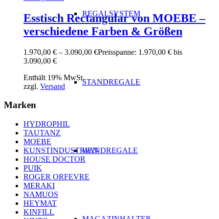
REGALSYSTEM
Esstisch Rectangular von MOEBE –
verschiedene Farben & Größen
1.970,00
€
–
3.090,00
€
Preisspanne: 1.970,00 € bis
3.090,00 €
Enthält 19% MwSt.
STANDREGALE
zzgl.
Versand
Marken
HYDROPHIL
TAUTANZ
MOEBE
WANDREGALE
KUNSTINDUSTRIEN
HOUSE DOCTOR
PUIK
ROGER ORFEVRE
MERAKI
NAMUOS
HEYMAT
KINFILL
MAGAZINHALTER