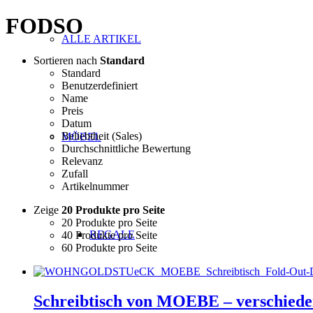
FODSO
ALLE ARTIKEL
Sortieren nach
Standard
Standard
Benutzerdefiniert
Name
Preis
Datum
Beliebtheit (Sales)
MÖBEL
Durchschnittliche Bewertung
Relevanz
Zufall
Artikelnummer
Zeige
20 Produkte pro Seite
20 Produkte pro Seite
REGALE
40 Produkte pro Seite
60 Produkte pro Seite
Schreibtisch von MOEBE – verschied