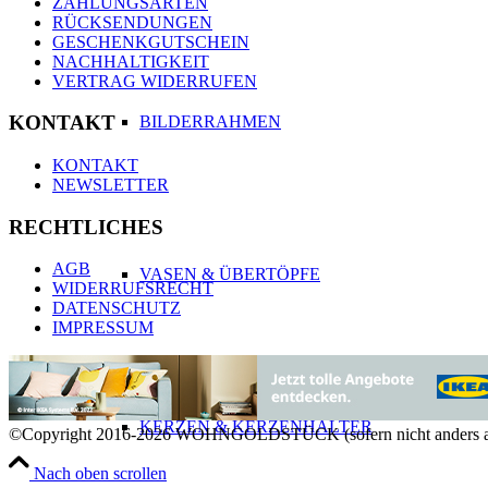
ZAHLUNGSARTEN
RÜCKSENDUNGEN
GESCHENKGUTSCHEIN
NACHHALTIGKEIT
VERTRAG WIDERRUFEN
KONTAKT
BILDERRAHMEN
KONTAKT
NEWSLETTER
RECHTLICHES
AGB
VASEN & ÜBERTÖPFE
WIDERRUFSRECHT
DATENSCHUTZ
IMPRESSUM
KERZEN & KERZENHALTER
©Copyright 2016-2026 WOHNGOLDSTÜCK (sofern nicht anders a
Nach oben scrollen