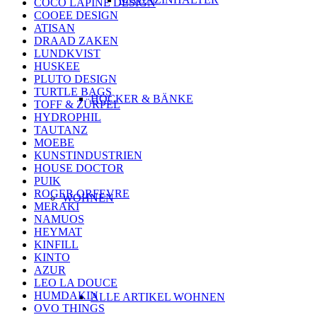
COCO LAPINE DESIGN
COOEE DESIGN
ATISAN
DRAAD ZAKEN
LUNDKVIST
HUSKEE
PLUTO DESIGN
TURTLE BAGS
HOCKER & BÄNKE
TOFF & ZÜRPEL
HYDROPHIL
TAUTANZ
MOEBE
KUNSTINDUSTRIEN
HOUSE DOCTOR
PUIK
ROGER ORFEVRE
WOHNEN
MERAKI
NAMUOS
HEYMAT
KINFILL
KINTO
AZUR
LEO LA DOUCE
HUMDAKIN
ALLE ARTIKEL WOHNEN
OVO THINGS