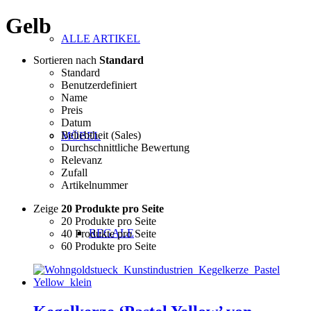
Gelb
ALLE ARTIKEL
Sortieren nach
Standard
Standard
Benutzerdefiniert
Name
Preis
Datum
Beliebtheit (Sales)
MÖBEL
Durchschnittliche Bewertung
Relevanz
Zufall
Artikelnummer
Zeige
20 Produkte pro Seite
20 Produkte pro Seite
REGALE
40 Produkte pro Seite
60 Produkte pro Seite