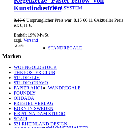
Kegelkerze ‘Pastel Yellow’ von
Kunstindustrien
REGALSYSTEM
8,15
€
Ursprünglicher Preis war: 8,15 €
6,11
€
Aktueller Preis
ist: 6,11 €.
Enthält 19% MwSt.
zzgl.
Versand
-25%
STANDREGALE
Marken
WOHNGOLDSTÜCK
THE POSTER CLUB
STUDIO LIV
STUDIO CRAVO
WANDREGALE
PAPIER AHOI
FOUNDLY
OHDADA
PRESTEL VERLAG
BORN IN SWEDEN
KRISTINA DAM STUDIO
SOAPI
531 RHEINLAND DESIGN
MAGAZINHALTER