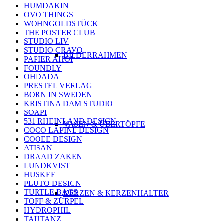
HUMDAKIN
OVO THINGS
WOHNGOLDSTÜCK
THE POSTER CLUB
STUDIO LIV
STUDIO CRAVO
BILDERRAHMEN
PAPIER AHOI
FOUNDLY
OHDADA
PRESTEL VERLAG
BORN IN SWEDEN
KRISTINA DAM STUDIO
SOAPI
531 RHEINLAND DESIGN
VASEN & ÜBERTÖPFE
COCO LAPINE DESIGN
COOEE DESIGN
ATISAN
DRAAD ZAKEN
LUNDKVIST
HUSKEE
PLUTO DESIGN
TURTLE BAGS
KERZEN & KERZENHALTER
TOFF & ZÜRPEL
HYDROPHIL
TAUTANZ