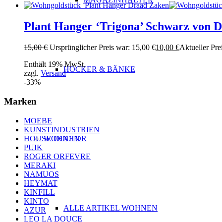
Plant Hanger ‘Trigona’ Schwarz von 
15,00
€
Ursprünglicher Preis war: 15,00 €
10,00
€
Aktueller Prei
Enthält 19% MwSt.
HOCKER & BÄNKE
zzgl.
Versand
-33%
Marken
MOEBE
KUNSTINDUSTRIEN
HOUSE DOCTOR
WOHNEN
PUIK
ROGER ORFEVRE
MERAKI
NAMUOS
HEYMAT
KINFILL
KINTO
ALLE ARTIKEL WOHNEN
AZUR
LEO LA DOUCE