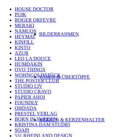
HOUSE DOCTOR
PUIK
ROGER ORFEVRE
MERAKI
NAMUOS
BILDERRAHMEN
HEYMAT
KINFILL
KINTO
AZUR
LEO LA DOUCE
HUMDAKIN
OVO THINGS
WOHNGOLDSTÜCK
VASEN & ÜBERTÖPFE
THE POSTER CLUB
STUDIO LIV
STUDIO CRAVO
PAPIER AHOI
FOUNDLY
OHDADA
PRESTEL VERLAG
BORN IN SWEDEN
KERZEN & KERZENHALTER
KRISTINA DAM STUDIO
SOAPI
531 RHEINLAND DESIGN