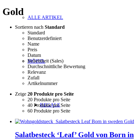
Gold
ALLE ARTIKEL
Sortieren nach
Standard
Standard
Benutzerdefiniert
Name
Preis
Datum
Beliebtheit (Sales)
MÖBEL
Durchschnittliche Bewertung
Relevanz
Zufall
Artikelnummer
Zeige
20 Produkte pro Seite
20 Produkte pro Seite
REGALE
40 Produkte pro Seite
60 Produkte pro Seite
Salatbesteck ‘Leaf’ Gold von Born in