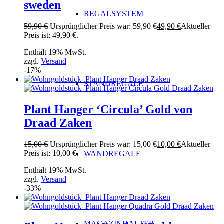
sweden
REGALSYSTEM
59,90
€
Ursprünglicher Preis war: 59,90 €
49,90
€
Aktueller
Preis ist: 49,90 €.
Enthält 19% MwSt.
zzgl.
Versand
-17%
STANDREGALE
Plant Hanger ‘Circula’ Gold von
Draad Zaken
15,00
€
Ursprünglicher Preis war: 15,00 €
10,00
€
Aktueller
Preis ist: 10,00 €.
WANDREGALE
Enthält 19% MwSt.
zzgl.
Versand
-33%
MAGAZINHALTER