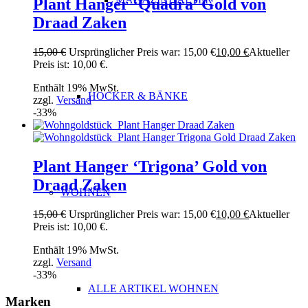
Plant Hanger ‘Quadra’ Gold von
Draad Zaken
15,00
€
Ursprünglicher Preis war: 15,00 €
10,00
€
Aktueller
Preis ist: 10,00 €.
Enthält 19% MwSt.
HOCKER & BÄNKE
zzgl.
Versand
-33%
Plant Hanger ‘Trigona’ Gold von
Draad Zaken
WOHNEN
15,00
€
Ursprünglicher Preis war: 15,00 €
10,00
€
Aktueller
Preis ist: 10,00 €.
Enthält 19% MwSt.
zzgl.
Versand
-33%
ALLE ARTIKEL WOHNEN
Marken