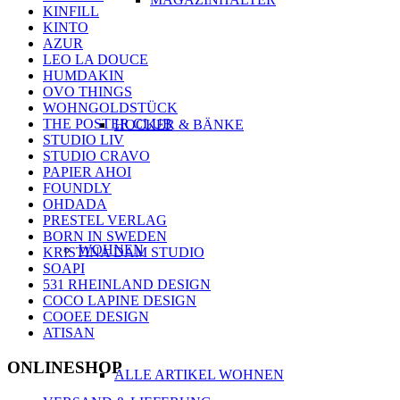
KINFILL
KINTO
AZUR
LEO LA DOUCE
HUMDAKIN
OVO THINGS
WOHNGOLDSTÜCK
THE POSTER CLUB
HOCKER & BÄNKE
STUDIO LIV
STUDIO CRAVO
PAPIER AHOI
FOUNDLY
OHDADA
PRESTEL VERLAG
BORN IN SWEDEN
WOHNEN
KRISTINA DAM STUDIO
SOAPI
531 RHEINLAND DESIGN
COCO LAPINE DESIGN
COOEE DESIGN
ATISAN
ONLINESHOP
ALLE ARTIKEL WOHNEN