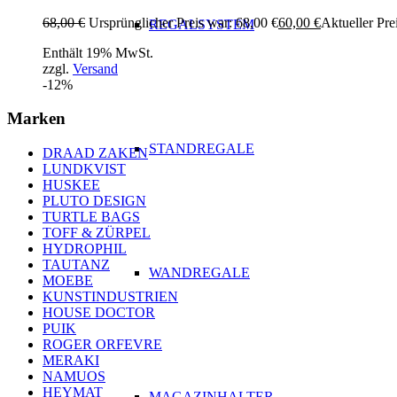
68,00
€
Ursprünglicher Preis war: 68,00 €
60,00
€
Aktueller Prei
REGALSYSTEM
Enthält 19% MwSt.
zzgl.
Versand
-12%
Marken
STANDREGALE
DRAAD ZAKEN
LUNDKVIST
HUSKEE
PLUTO DESIGN
TURTLE BAGS
TOFF & ZÜRPEL
HYDROPHIL
TAUTANZ
WANDREGALE
MOEBE
KUNSTINDUSTRIEN
HOUSE DOCTOR
PUIK
ROGER ORFEVRE
MERAKI
NAMUOS
HEYMAT
MAGAZINHALTER