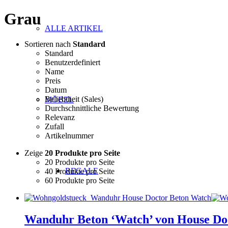
Grau
ALLE ARTIKEL
Sortieren nach
Standard
Standard
Benutzerdefiniert
Name
Preis
Datum
Beliebtheit (Sales)
MÖBEL
Durchschnittliche Bewertung
Relevanz
Zufall
Artikelnummer
Zeige
20 Produkte pro Seite
20 Produkte pro Seite
REGALE
40 Produkte pro Seite
60 Produkte pro Seite
Wanduhr Beton ‘Watch’ von House Do