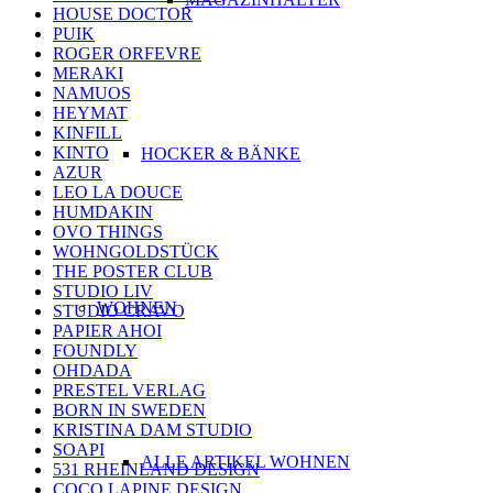
HOUSE DOCTOR
PUIK
ROGER ORFEVRE
MERAKI
NAMUOS
HEYMAT
KINFILL
KINTO
HOCKER & BÄNKE
AZUR
LEO LA DOUCE
HUMDAKIN
OVO THINGS
WOHNGOLDSTÜCK
THE POSTER CLUB
STUDIO LIV
WOHNEN
STUDIO CRAVO
PAPIER AHOI
FOUNDLY
OHDADA
PRESTEL VERLAG
BORN IN SWEDEN
KRISTINA DAM STUDIO
SOAPI
ALLE ARTIKEL WOHNEN
531 RHEINLAND DESIGN
COCO LAPINE DESIGN