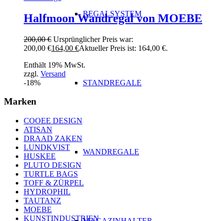
REGALSYSTEM
Halfmoon Wandregal von MOEBE
200,00
€
Ursprünglicher Preis war:
200,00 €
164,00
€
Aktueller Preis ist: 164,00 €.
Enthält 19% MwSt.
zzgl.
Versand
-18%
STANDREGALE
Marken
COOEE DESIGN
ATISAN
DRAAD ZAKEN
LUNDKVIST
WANDREGALE
HUSKEE
PLUTO DESIGN
TURTLE BAGS
TOFF & ZÜRPEL
HYDROPHIL
TAUTANZ
MOEBE
KUNSTINDUSTRIEN
MAGAZINHALTER