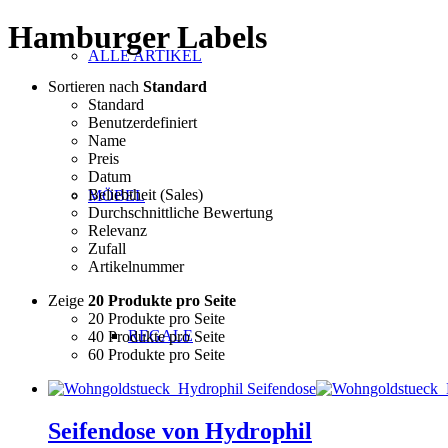
Hamburger Labels
ALLE ARTIKEL
Sortieren nach
Standard
Standard
Benutzerdefiniert
Name
Preis
Datum
Beliebtheit (Sales)
MÖBEL
Durchschnittliche Bewertung
Relevanz
Zufall
Artikelnummer
Zeige
20 Produkte pro Seite
20 Produkte pro Seite
REGALE
40 Produkte pro Seite
60 Produkte pro Seite
Seifendose von Hydrophil