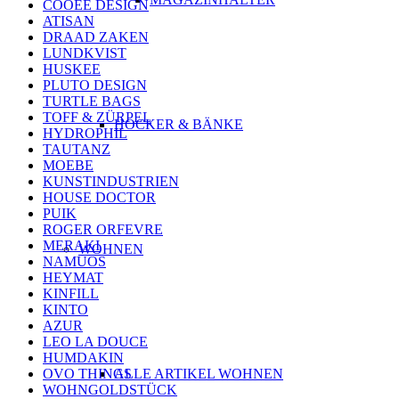
COOEE DESIGN
ATISAN
DRAAD ZAKEN
LUNDKVIST
HUSKEE
PLUTO DESIGN
TURTLE BAGS
TOFF & ZÜRPEL
HOCKER & BÄNKE
HYDROPHIL
TAUTANZ
MOEBE
KUNSTINDUSTRIEN
HOUSE DOCTOR
PUIK
ROGER ORFEVRE
MERAKI
WOHNEN
NAMUOS
HEYMAT
KINFILL
KINTO
AZUR
LEO LA DOUCE
HUMDAKIN
OVO THINGS
ALLE ARTIKEL WOHNEN
WOHNGOLDSTÜCK