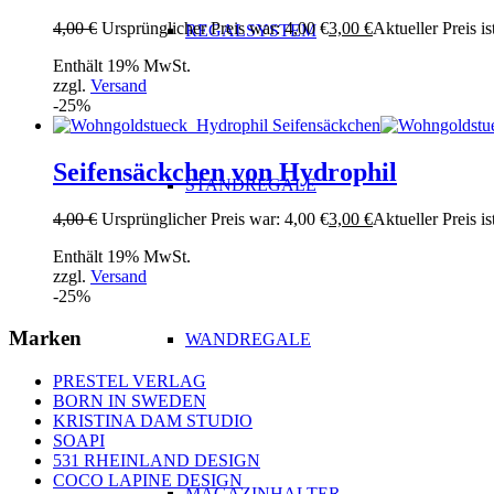
4,00
€
Ursprünglicher Preis war: 4,00 €
3,00
€
Aktueller Preis is
REGALSYSTEM
Enthält 19% MwSt.
zzgl.
Versand
-25%
Seifensäckchen von Hydrophil
STANDREGALE
4,00
€
Ursprünglicher Preis war: 4,00 €
3,00
€
Aktueller Preis is
Enthält 19% MwSt.
zzgl.
Versand
-25%
Marken
WANDREGALE
PRESTEL VERLAG
BORN IN SWEDEN
KRISTINA DAM STUDIO
SOAPI
531 RHEINLAND DESIGN
COCO LAPINE DESIGN
MAGAZINHALTER