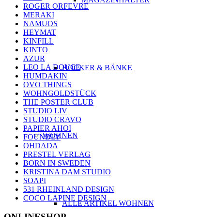
ROGER ORFEVRE
MERAKI
NAMUOS
HEYMAT
KINFILL
KINTO
AZUR
LEO LA DOUCE
HOCKER & BÄNKE
HUMDAKIN
OVO THINGS
WOHNGOLDSTÜCK
THE POSTER CLUB
STUDIO LIV
STUDIO CRAVO
PAPIER AHOI
WOHNEN
FOUNDLY
OHDADA
PRESTEL VERLAG
BORN IN SWEDEN
KRISTINA DAM STUDIO
SOAPI
531 RHEINLAND DESIGN
COCO LAPINE DESIGN
ALLE ARTIKEL WOHNEN
ONLINESHOP