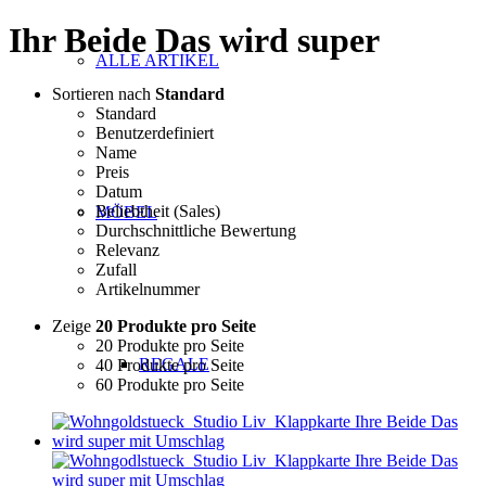
Ihr Beide Das wird super
ALLE ARTIKEL
Sortieren nach
Standard
Standard
Benutzerdefiniert
Name
Preis
Datum
Beliebtheit (Sales)
MÖBEL
Durchschnittliche Bewertung
Relevanz
Zufall
Artikelnummer
Zeige
20 Produkte pro Seite
20 Produkte pro Seite
REGALE
40 Produkte pro Seite
60 Produkte pro Seite