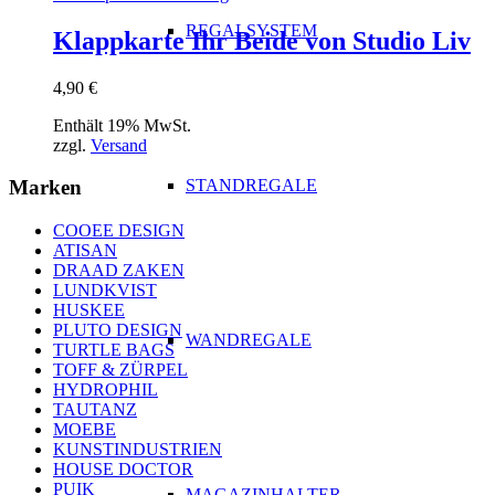
REGALSYSTEM
Klappkarte Ihr Beide von Studio Liv
4,90
€
Enthält 19% MwSt.
zzgl.
Versand
STANDREGALE
Marken
COOEE DESIGN
ATISAN
DRAAD ZAKEN
LUNDKVIST
HUSKEE
PLUTO DESIGN
WANDREGALE
TURTLE BAGS
TOFF & ZÜRPEL
HYDROPHIL
TAUTANZ
MOEBE
KUNSTINDUSTRIEN
HOUSE DOCTOR
PUIK
MAGAZINHALTER