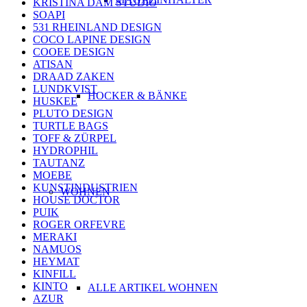
KRISTINA DAM STUDIO
SOAPI
531 RHEINLAND DESIGN
COCO LAPINE DESIGN
COOEE DESIGN
ATISAN
DRAAD ZAKEN
LUNDKVIST
HOCKER & BÄNKE
HUSKEE
PLUTO DESIGN
TURTLE BAGS
TOFF & ZÜRPEL
HYDROPHIL
TAUTANZ
MOEBE
KUNSTINDUSTRIEN
WOHNEN
HOUSE DOCTOR
PUIK
ROGER ORFEVRE
MERAKI
NAMUOS
HEYMAT
KINFILL
KINTO
ALLE ARTIKEL WOHNEN
AZUR