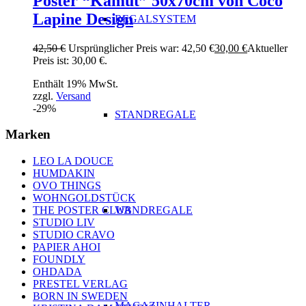
Poster “Kamut” 50x70cm von Coco
Lapine Design
REGALSYSTEM
42,50
€
Ursprünglicher Preis war: 42,50 €
30,00
€
Aktueller
Preis ist: 30,00 €.
Enthält 19% MwSt.
zzgl.
Versand
-29%
STANDREGALE
Marken
LEO LA DOUCE
HUMDAKIN
OVO THINGS
WOHNGOLDSTÜCK
WANDREGALE
THE POSTER CLUB
STUDIO LIV
STUDIO CRAVO
PAPIER AHOI
FOUNDLY
OHDADA
PRESTEL VERLAG
BORN IN SWEDEN
MAGAZINHALTER