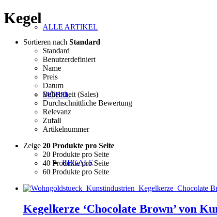
Kegel
ALLE ARTIKEL
Sortieren nach
Standard
Standard
Benutzerdefiniert
Name
Preis
Datum
Beliebtheit (Sales)
MÖBEL
Durchschnittliche Bewertung
Relevanz
Zufall
Artikelnummer
Zeige
20 Produkte pro Seite
20 Produkte pro Seite
REGALE
40 Produkte pro Seite
60 Produkte pro Seite
Kegelkerze ‘Chocolate Brown’ von Kun