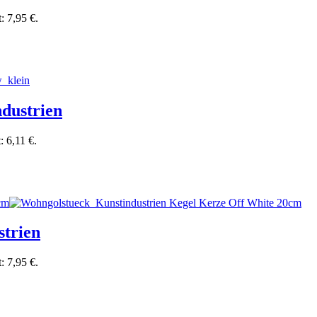
t: 7,95 €.
ndustrien
: 6,11 €.
strien
t: 7,95 €.