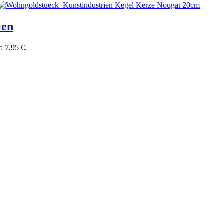
ien
t: 7,95 €.