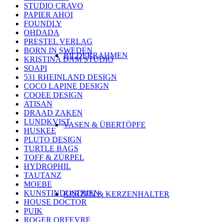
STUDIO CRAVO
PAPIER AHOI
FOUNDLY
OHDADA
PRESTEL VERLAG
BORN IN SWEDEN
BILDERRAHMEN
KRISTINA DAM STUDIO
SOAPI
531 RHEINLAND DESIGN
COCO LAPINE DESIGN
COOEE DESIGN
ATISAN
DRAAD ZAKEN
LUNDKVIST
VASEN & ÜBERTÖPFE
HUSKEE
PLUTO DESIGN
TURTLE BAGS
TOFF & ZÜRPEL
HYDROPHIL
TAUTANZ
MOEBE
KUNSTINDUSTRIEN
KERZEN & KERZENHALTER
HOUSE DOCTOR
PUIK
ROGER ORFEVRE