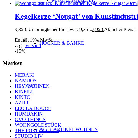
Kegelkerze ‘Nougat’ von Kunstindustr
9,35
€
Ursprünglicher Preis war: 9,35 €
7,95
€
Aktueller Preis is
Enthält 19% MwSt.
HOCKER & BÄNKE
zzgl.
Versand
-15%
Marken
MERAKI
NAMUOS
HEYMAT
WOHNEN
KINFILL
KINTO
AZUR
LEO LA DOUCE
HUMDAKIN
OVO THINGS
WOHNGOLDSTÜCK
ALLE ARTIKEL WOHNEN
THE POSTER CLUB
STUDIO LIV