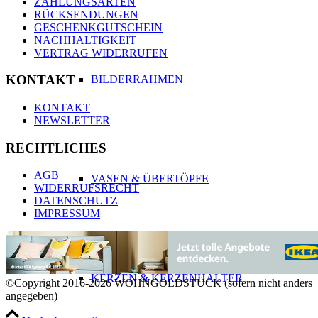
ZAHLUNGSARTEN
RÜCKSENDUNGEN
GESCHENKGUTSCHEIN
NACHHALTIGKEIT
VERTRAG WIDERRUFEN
KONTAKT
BILDERRAHMEN
KONTAKT
NEWSLETTER
RECHTLICHES
AGB
VASEN & ÜBERTÖPFE
WIDERRUFSRECHT
DATENSCHUTZ
IMPRESSUM
KERZEN & KERZENHALTER
©Copyright 2016-2026 WOHNGOLDSTÜCK (sofern nicht anders
angegeben)