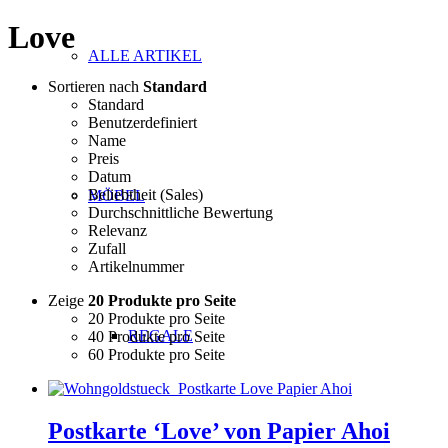
Love
ALLE ARTIKEL
Sortieren nach
Standard
Standard
Benutzerdefiniert
Name
Preis
Datum
Beliebtheit (Sales)
MÖBEL
Durchschnittliche Bewertung
Relevanz
Zufall
Artikelnummer
Zeige
20 Produkte pro Seite
20 Produkte pro Seite
REGALE
40 Produkte pro Seite
60 Produkte pro Seite
Postkarte ‘Love’ von Papier Ahoi