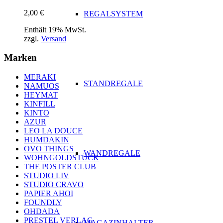
2,00
€
REGALSYSTEM
Enthält 19% MwSt.
zzgl.
Versand
Marken
MERAKI
STANDREGALE
NAMUOS
HEYMAT
KINFILL
KINTO
AZUR
LEO LA DOUCE
HUMDAKIN
OVO THINGS
WANDREGALE
WOHNGOLDSTÜCK
THE POSTER CLUB
STUDIO LIV
STUDIO CRAVO
PAPIER AHOI
FOUNDLY
OHDADA
PRESTEL VERLAG
MAGAZINHALTER