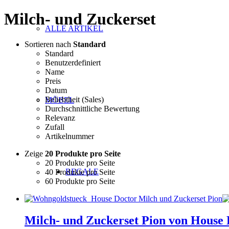
Milch- und Zuckerset
ALLE ARTIKEL
Sortieren nach
Standard
Standard
Benutzerdefiniert
Name
Preis
Datum
Beliebtheit (Sales)
MÖBEL
Durchschnittliche Bewertung
Relevanz
Zufall
Artikelnummer
Zeige
20 Produkte pro Seite
20 Produkte pro Seite
REGALE
40 Produkte pro Seite
60 Produkte pro Seite
Milch- und Zuckerset Pion von House 