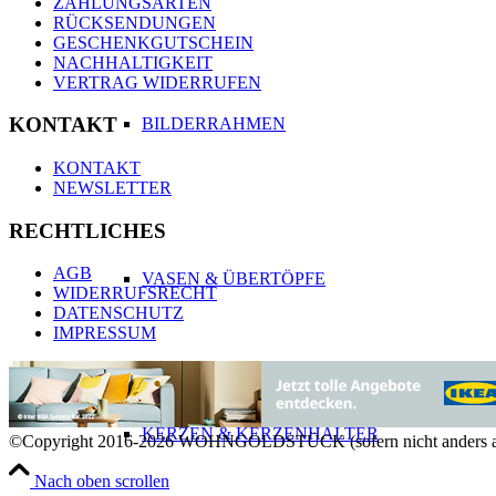
ZAHLUNGSARTEN
RÜCKSENDUNGEN
GESCHENKGUTSCHEIN
NACHHALTIGKEIT
VERTRAG WIDERRUFEN
KONTAKT
BILDERRAHMEN
KONTAKT
NEWSLETTER
RECHTLICHES
AGB
VASEN & ÜBERTÖPFE
WIDERRUFSRECHT
DATENSCHUTZ
IMPRESSUM
KERZEN & KERZENHALTER
©Copyright 2016-2026 WOHNGOLDSTÜCK (sofern nicht anders a
Nach oben scrollen