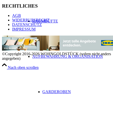
RECHTLICHES
AGB
WIDERRUFSRECHT
RAUMDÜFTE
DATENSCHUTZ
IMPRESSUM
©Copyright 2016-2026 WOHNGOLDSTÜCK (sofern nicht anders
AUFBEWAHRUNG & ORGANISATION
angegeben)
Nach oben scrollen
GARDEROBEN