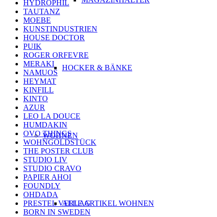
HYDROPHIL
TAUTANZ
MOEBE
KUNSTINDUSTRIEN
HOUSE DOCTOR
PUIK
ROGER ORFEVRE
MERAKI
HOCKER & BÄNKE
NAMUOS
HEYMAT
KINFILL
KINTO
AZUR
LEO LA DOUCE
HUMDAKIN
OVO THINGS
WOHNEN
WOHNGOLDSTÜCK
THE POSTER CLUB
STUDIO LIV
STUDIO CRAVO
PAPIER AHOI
FOUNDLY
OHDADA
PRESTEL VERLAG
ALLE ARTIKEL WOHNEN
BORN IN SWEDEN