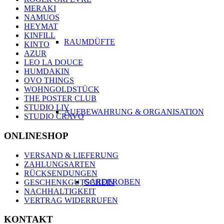
MERAKI
NAMUOS
HEYMAT
KINFILL
RAUMDÜFTE
KINTO
AZUR
LEO LA DOUCE
HUMDAKIN
OVO THINGS
WOHNGOLDSTÜCK
THE POSTER CLUB
STUDIO LIV
AUFBEWAHRUNG & ORGANISATION
STUDIO CRAVO
ONLINESHOP
VERSAND & LIEFERUNG
ZAHLUNGSARTEN
RÜCKSENDUNGEN
GARDEROBEN
GESCHENKGUTSCHEIN
NACHHALTIGKEIT
VERTRAG WIDERRUFEN
KONTAKT