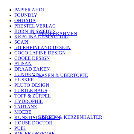
PAPIER AHOI
FOUNDLY
OHDADA
PRESTEL VERLAG
BORN IN SWEDEN
BILDERRAHMEN
KRISTINA DAM STUDIO
SOAPI
531 RHEINLAND DESIGN
COCO LAPINE DESIGN
COOEE DESIGN
ATISAN
DRAAD ZAKEN
LUNDKVIST
VASEN & ÜBERTÖPFE
HUSKEE
PLUTO DESIGN
TURTLE BAGS
TOFF & ZÜRPEL
HYDROPHIL
TAUTANZ
MOEBE
KERZEN & KERZENHALTER
KUNSTINDUSTRIEN
HOUSE DOCTOR
PUIK
ROGER ORFEVRE