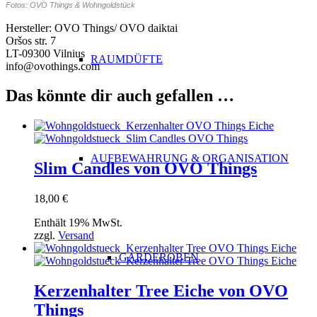
Fotos: OVO Things & Wohngoldstück
Hersteller:
OVO Things/ OVO daiktai
Oršos str. 7
LT-09300 Vilnius
RAUMDÜFTE
info@ovothings.com
Das könnte dir auch gefallen …
AUFBEWAHRUNG & ORGANISATION
Slim Candles von OVO Things
18,00
€
Enthält 19% MwSt.
zzgl.
Versand
GARDEROBEN
Kerzenhalter Tree Eiche von OVO
Things