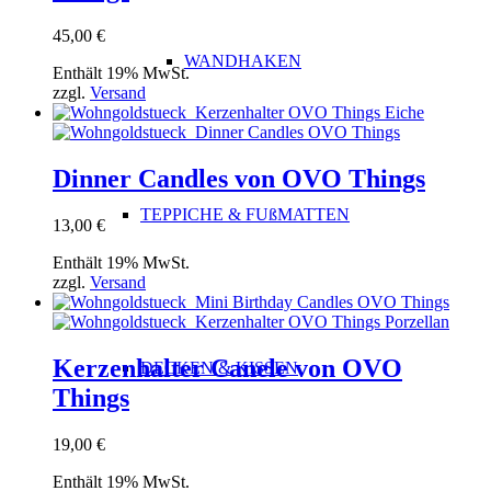
45,00
€
WANDHAKEN
Enthält 19% MwSt.
zzgl.
Versand
Dinner Candles von OVO Things
TEPPICHE & FUßMATTEN
13,00
€
Enthält 19% MwSt.
zzgl.
Versand
Kerzenhalter Canele von OVO
DECKEN & KISSEN
Things
19,00
€
Enthält 19% MwSt.