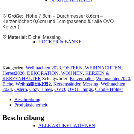
♡ Größe:
Höhe 7,6cm – Durchmesser 8,6cm –
Kerzenlöcher: 0,6cm und 1cm (passend für alle OVO
Kerzen)
♡ Material:
Eiche, Messing
HOCKER & BÄNKE
Kategorien:
Weihnachten 2023
,
OSTERN
,
WEIHNACHTEN
,
Herbst2020
,
DEKORATION
,
WOHNEN
,
KERZEN &
KERZENHALTER
Schlagwörter:
Kerzenhalter
,
Weihnachten2020
,
WOHNEN
Eiche
,
Weihnachten 2022
,
Kerzenständer
,
Messing
,
Weihnachten
2024
,
Ostern
,
Cozy Times
,
OVO
,
OVO Things
,
Candle Holder
Beschreibung
Produktsicherheit
Beschreibung
ALLE ARTIKEL WOHNEN