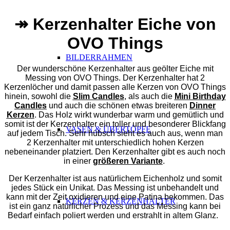
↠ Kerzenhalter Eiche von
OVO Things
BILDERRAHMEN
Der wunderschöne Kerzenhalter aus geölter Eiche mit
Messing von OVO Things. Der Kerzenhalter hat 2
Kerzenlöcher und damit passen alle Kerzen von OVO Things
hinein, sowohl die
Slim Candles
, als auch die
Mini Birthday
Candles
und auch die schönen etwas breiteren
Dinner
Kerzen
. Das Holz wirkt wunderbar warm und gemütlich und
somit ist der Kerzenhalter ein toller und besonderer Blickfang
VASEN & ÜBERTÖPFE
auf jedem Tisch. Sehr hübsch sieht es auch aus, wenn man
2 Kerzenhalter mit unterschiedlich hohen Kerzen
nebeneinander platziert. Den Kerzenhalter gibt es auch noch
in einer
größeren Variante
.
Der Kerzenhalter ist aus natürlichem Eichenholz und somit
jedes Stück ein Unikat. Das Messing ist unbehandelt und
kann mit der Zeit oxidieren und eine Patina bekommen. Das
KERZEN & KERZENHALTER
ist ein ganz natürlicher Prozess und das Messing kann bei
Bedarf einfach poliert werden und erstrahlt in altem Glanz.