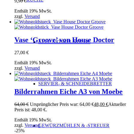
9,90
€
Enthält 19% MwSt.
zzgl.
Versand
Vase ‘Groove’ von House Doctor
ALLE ARTIKEL KÜCHE
27,00
€
Enthält 19% MwSt.
zzgl.
Versand
SERVIER- & SCHNEIDEBRETTER
Bilderrahmen Eiche A3 von Moebe
64,00
€
Ursprünglicher Preis war: 64,00 €
48,00
€
Aktueller
Preis ist: 48,00 €.
Enthält 19% MwSt.
zzgl.
Versand
GEWÜRZMÜHLEN & -STREUER
-25%