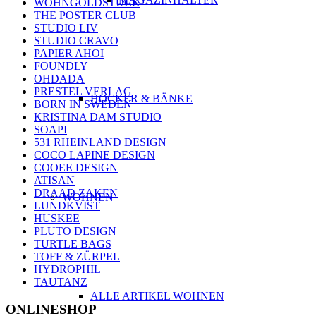
WOHNGOLDSTÜCK
THE POSTER CLUB
STUDIO LIV
STUDIO CRAVO
PAPIER AHOI
FOUNDLY
OHDADA
PRESTEL VERLAG
HOCKER & BÄNKE
BORN IN SWEDEN
KRISTINA DAM STUDIO
SOAPI
531 RHEINLAND DESIGN
COCO LAPINE DESIGN
COOEE DESIGN
ATISAN
DRAAD ZAKEN
WOHNEN
LUNDKVIST
HUSKEE
PLUTO DESIGN
TURTLE BAGS
TOFF & ZÜRPEL
HYDROPHIL
TAUTANZ
ALLE ARTIKEL WOHNEN
ONLINESHOP