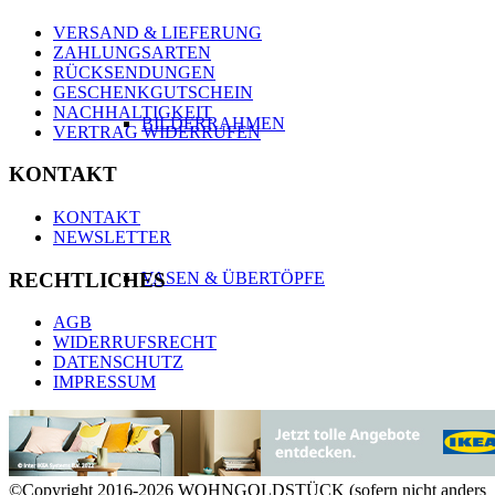
VERSAND & LIEFERUNG
ZAHLUNGSARTEN
RÜCKSENDUNGEN
GESCHENKGUTSCHEIN
NACHHALTIGKEIT
BILDERRAHMEN
VERTRAG WIDERRUFEN
KONTAKT
KONTAKT
NEWSLETTER
RECHTLICHES
VASEN & ÜBERTÖPFE
AGB
WIDERRUFSRECHT
DATENSCHUTZ
IMPRESSUM
KERZEN & KERZENHALTER
©Copyright 2016-2026 WOHNGOLDSTÜCK (sofern nicht anders