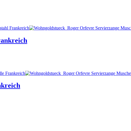
rankreich
nkreich