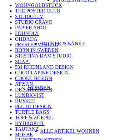
WOHNGOLDSTÜCK
THE POSTER CLUB
STUDIO LIV
STUDIO CRAVO
PAPIER AHOI
FOUNDLY
OHDADA
HOCKER & BÄNKE
PRESTEL VERLAG
BORN IN SWEDEN
KRISTINA DAM STUDIO
SOAPI
531 RHEINLAND DESIGN
COCO LAPINE DESIGN
COOEE DESIGN
ATISAN
WOHNEN
DRAAD ZAKEN
LUNDKVIST
HUSKEE
PLUTO DESIGN
TURTLE BAGS
TOFF & ZÜRPEL
HYDROPHIL
TAUTANZ
ALLE ARTIKEL WOHNEN
MOEBE