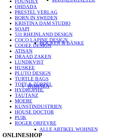
FOUNDLY
OHDADA
PRESTEL VERLAG
BORN IN SWEDEN
KRISTINA DAM STUDIO
SOAPI
531 RHEINLAND DESIGN
COCO LAPINE DESIGN
HOCKER & BÄNKE
COOEE DESIGN
ATISAN
DRAAD ZAKEN
LUNDKVIST
HUSKEE
PLUTO DESIGN
TURTLE BAGS
TOFF & ZÜRPEL
WOHNEN
HYDROPHIL
TAUTANZ
MOEBE
KUNSTINDUSTRIEN
HOUSE DOCTOR
PUIK
ROGER ORFEVRE
ALLE ARTIKEL WOHNEN
ONLINESHOP