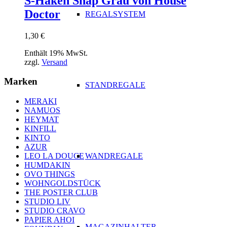
S-Haken Snap Grau von House
Doctor
REGALSYSTEM
1,30
€
Enthält 19% MwSt.
zzgl.
Versand
Marken
STANDREGALE
MERAKI
NAMUOS
HEYMAT
KINFILL
KINTO
AZUR
WANDREGALE
LEO LA DOUCE
HUMDAKIN
OVO THINGS
WOHNGOLDSTÜCK
THE POSTER CLUB
STUDIO LIV
STUDIO CRAVO
PAPIER AHOI
MAGAZINHALTER