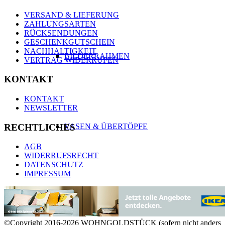
VERSAND & LIEFERUNG
ZAHLUNGSARTEN
RÜCKSENDUNGEN
GESCHENKGUTSCHEIN
NACHHALTIGKEIT
BILDERRAHMEN
VERTRAG WIDERRUFEN
KONTAKT
KONTAKT
NEWSLETTER
RECHTLICHES
VASEN & ÜBERTÖPFE
AGB
WIDERRUFSRECHT
DATENSCHUTZ
IMPRESSUM
KERZEN & KERZENHALTER
©Copyright 2016-2026 WOHNGOLDSTÜCK (sofern nicht anders