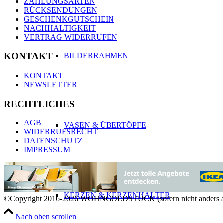
ZAHLUNGSARTEN
RÜCKSENDUNGEN
GESCHENKGUTSCHEIN
NACHHALTIGKEIT
VERTRAG WIDERRUFEN
KONTAKT
BILDERRAHMEN
KONTAKT
NEWSLETTER
RECHTLICHES
AGB
VASEN & ÜBERTÖPFE
WIDERRUFSRECHT
DATENSCHUTZ
IMPRESSUM
KERZEN & KERZENHALTER
©Copyright 2016-2026 WOHNGOLDSTÜCK (sofern nicht anders a
Nach oben scrollen