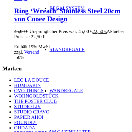
REGALSYSTEM
Ring ‘Wreath’ Stainless Steel 20cm
von Cooee Design
45,00
€
Ursprünglicher Preis war: 45,00 €
22,50
€
Aktueller
Preis ist: 22,50 €.
Enthält 19% MwSt.
STANDREGALE
zzgl.
Versand
-50%
Marken
LEO LA DOUCE
HUMDAKIN
WANDREGALE
OVO THINGS
WOHNGOLDSTÜCK
THE POSTER CLUB
STUDIO LIV
STUDIO CRAVO
PAPIER AHOI
FOUNDLY
OHDADA
MAGAZINHALTER