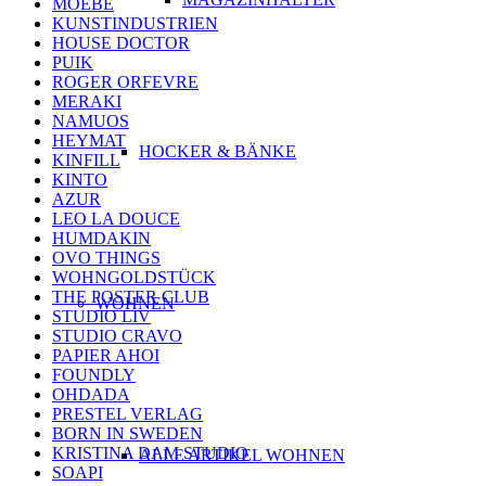
MOEBE
KUNSTINDUSTRIEN
HOUSE DOCTOR
PUIK
ROGER ORFEVRE
MERAKI
NAMUOS
HEYMAT
HOCKER & BÄNKE
KINFILL
KINTO
AZUR
LEO LA DOUCE
HUMDAKIN
OVO THINGS
WOHNGOLDSTÜCK
THE POSTER CLUB
WOHNEN
STUDIO LIV
STUDIO CRAVO
PAPIER AHOI
FOUNDLY
OHDADA
PRESTEL VERLAG
BORN IN SWEDEN
KRISTINA DAM STUDIO
ALLE ARTIKEL WOHNEN
SOAPI