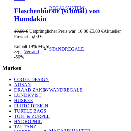
REGALSYSTEM
Flaschenbürste (schmal) von
Humdakin
10,00
€
Ursprünglicher Preis war: 10,00 €
5,00
€
Aktueller
Preis ist: 5,00 €.
Enthält 19% MwSt.
STANDREGALE
zzgl.
Versand
-50%
Marken
COOEE DESIGN
ATISAN
WANDREGALE
DRAAD ZAKEN
LUNDKVIST
HUSKEE
PLUTO DESIGN
TURTLE BAGS
TOFF & ZÜRPEL
HYDROPHIL
TAUTANZ
MAGAZINHALTER