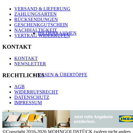
VERSAND & LIEFERUNG
ZAHLUNGSARTEN
RÜCKSENDUNGEN
GESCHENKGUTSCHEIN
NACHHALTIGKEIT
BILDERRAHMEN
VERTRAG WIDERRUFEN
KONTAKT
KONTAKT
NEWSLETTER
RECHTLICHES
VASEN & ÜBERTÖPFE
AGB
WIDERRUFSRECHT
DATENSCHUTZ
IMPRESSUM
KERZEN & KERZENHALTER
©Copyright 2016-2026 WOHNGOLDSTÜCK (sofern nicht anders