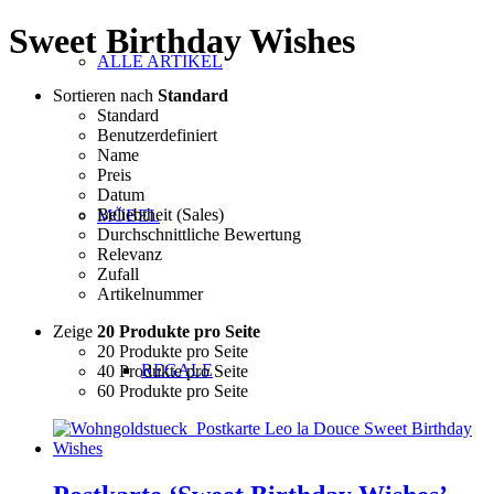
Sweet Birthday Wishes
ALLE ARTIKEL
Sortieren nach
Standard
Standard
Benutzerdefiniert
Name
Preis
Datum
Beliebtheit (Sales)
MÖBEL
Durchschnittliche Bewertung
Relevanz
Zufall
Artikelnummer
Zeige
20 Produkte pro Seite
20 Produkte pro Seite
REGALE
40 Produkte pro Seite
60 Produkte pro Seite