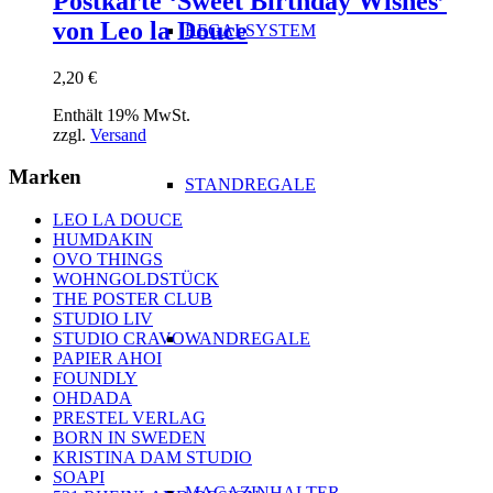
Postkarte ‘Sweet Birthday Wishes’
von Leo la Douce
REGALSYSTEM
2,20
€
Enthält 19% MwSt.
zzgl.
Versand
Marken
STANDREGALE
LEO LA DOUCE
HUMDAKIN
OVO THINGS
WOHNGOLDSTÜCK
THE POSTER CLUB
STUDIO LIV
WANDREGALE
STUDIO CRAVO
PAPIER AHOI
FOUNDLY
OHDADA
PRESTEL VERLAG
BORN IN SWEDEN
KRISTINA DAM STUDIO
SOAPI
MAGAZINHALTER