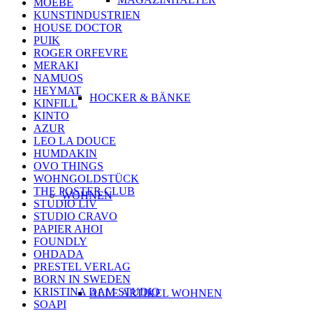
MOEBE
KUNSTINDUSTRIEN
HOUSE DOCTOR
PUIK
ROGER ORFEVRE
MERAKI
NAMUOS
HEYMAT
HOCKER & BÄNKE
KINFILL
KINTO
AZUR
LEO LA DOUCE
HUMDAKIN
OVO THINGS
WOHNGOLDSTÜCK
THE POSTER CLUB
WOHNEN
STUDIO LIV
STUDIO CRAVO
PAPIER AHOI
FOUNDLY
OHDADA
PRESTEL VERLAG
BORN IN SWEDEN
KRISTINA DAM STUDIO
ALLE ARTIKEL WOHNEN
SOAPI