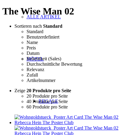
The Wise Man 02
ALLE ARTIKEL
Sortieren nach
Standard
Standard
Benutzerdefiniert
Name
Preis
Datum
Beliebtheit (Sales)
MÖBEL
Durchschnittliche Bewertung
Relevanz
Zufall
Artikelnummer
Zeige
20 Produkte pro Seite
20 Produkte pro Seite
REGALE
40 Produkte pro Seite
60 Produkte pro Seite