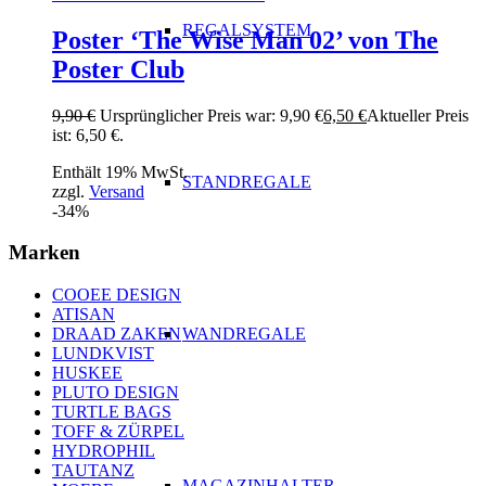
REGALSYSTEM
Poster ‘The Wise Man 02’ von The
Poster Club
9,90
€
Ursprünglicher Preis war: 9,90 €
6,50
€
Aktueller Preis
ist: 6,50 €.
Enthält 19% MwSt.
STANDREGALE
zzgl.
Versand
-34%
Marken
COOEE DESIGN
ATISAN
WANDREGALE
DRAAD ZAKEN
LUNDKVIST
HUSKEE
PLUTO DESIGN
TURTLE BAGS
TOFF & ZÜRPEL
HYDROPHIL
TAUTANZ
MAGAZINHALTER