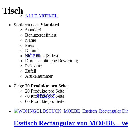
Tisch
ALLE ARTIKEL
Sortieren nach
Standard
Standard
Benutzerdefiniert
Name
Preis
Datum
Beliebtheit (Sales)
MÖBEL
Durchschnittliche Bewertung
Relevanz
Zufall
Artikelnummer
Zeige
20 Produkte pro Seite
20 Produkte pro Seite
REGALE
40 Produkte pro Seite
60 Produkte pro Seite
Esstisch Rectangular von MOEBE – v