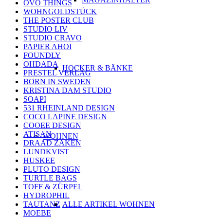
OVO THINGS
WOHNGOLDSTÜCK
THE POSTER CLUB
STUDIO LIV
STUDIO CRAVO
PAPIER AHOI
FOUNDLY
OHDADA
HOCKER & BÄNKE
PRESTEL VERLAG
BORN IN SWEDEN
KRISTINA DAM STUDIO
SOAPI
531 RHEINLAND DESIGN
COCO LAPINE DESIGN
COOEE DESIGN
ATISAN
WOHNEN
DRAAD ZAKEN
LUNDKVIST
HUSKEE
PLUTO DESIGN
TURTLE BAGS
TOFF & ZÜRPEL
HYDROPHIL
TAUTANZ
ALLE ARTIKEL WOHNEN
MOEBE