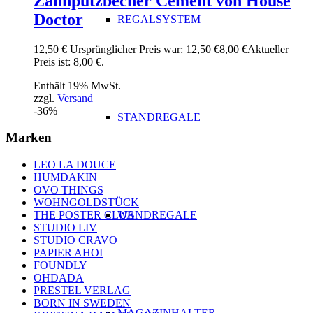
Zahnputzbecher Cement von House
Doctor
REGALSYSTEM
12,50
€
Ursprünglicher Preis war: 12,50 €
8,00
€
Aktueller
Preis ist: 8,00 €.
Enthält 19% MwSt.
zzgl.
Versand
-36%
STANDREGALE
Marken
LEO LA DOUCE
HUMDAKIN
OVO THINGS
WOHNGOLDSTÜCK
WANDREGALE
THE POSTER CLUB
STUDIO LIV
STUDIO CRAVO
PAPIER AHOI
FOUNDLY
OHDADA
PRESTEL VERLAG
BORN IN SWEDEN
MAGAZINHALTER