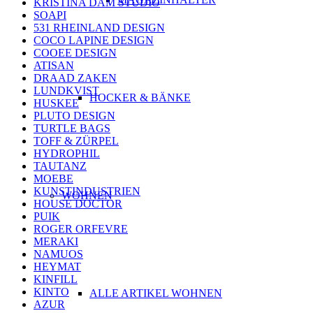
KRISTINA DAM STUDIO
SOAPI
531 RHEINLAND DESIGN
COCO LAPINE DESIGN
COOEE DESIGN
ATISAN
DRAAD ZAKEN
LUNDKVIST
HOCKER & BÄNKE
HUSKEE
PLUTO DESIGN
TURTLE BAGS
TOFF & ZÜRPEL
HYDROPHIL
TAUTANZ
MOEBE
KUNSTINDUSTRIEN
WOHNEN
HOUSE DOCTOR
PUIK
ROGER ORFEVRE
MERAKI
NAMUOS
HEYMAT
KINFILL
KINTO
ALLE ARTIKEL WOHNEN
AZUR