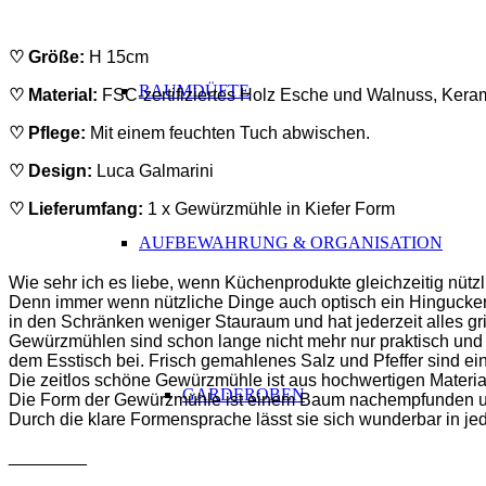
ABSATZ
♡ Größe:
H 15cm
RAUMDÜFTE
♡ Material:
FSC-zertifiziertes Holz Esche und Walnuss, Ker
♡ Pflege:
Mit einem feuchten Tuch abwischen.
♡ Design:
Luca Galmarini
♡
Lieferumfang
:
1 x Gewürzmühle in Kiefer Form
AUFBEWAHRUNG & ORGANISATION
ABSATZ
Wie sehr ich es liebe, wenn Küchenprodukte gleichzeitig nützl
Denn immer wenn nützliche Dinge auch optisch ein Hingucker 
in den Schränken weniger Stauraum und hat jederzeit alles grif
Gewürzmühlen sind schon lange nicht mehr nur praktisch und
dem Esstisch bei. Frisch gemahlenes Salz und Pfeffer sind ei
Die zeitlos schöne Gewürzmühle ist aus hochwertigen Materia
GARDEROBEN
Die Form der Gewürzmühle ist einem Baum nachempfunden un
Durch die klare Formensprache lässt sie sich wunderbar in je
________