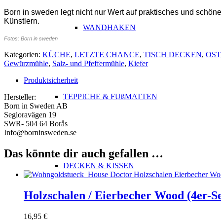
Born in sweden legt nicht nur Wert auf praktisches und schöne
Künstlern.
WANDHAKEN
Fotos: Born in sweden
Kategorien:
KÜCHE
,
LETZTE CHANCE
,
TISCH DECKEN
,
OS
Gewürzmühle
,
Salz- und Pfeffermühle
,
Kiefer
Produktsicherheit
TEPPICHE & FUßMATTEN
Hersteller:
Born in Sweden AB
Segloravägen 19
SWR- 504 64 Borås
​Info@borninsweden.se
Das könnte dir auch gefallen …
DECKEN & KISSEN
Holzschalen / Eierbecher Wood (4er-S
16,95
€