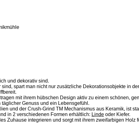
amikmühle
ich und dekorativ sind.
sind, spart man nicht nur zusätzliche Dekorationsobjekte in d
fbereit.
 tragen mit ihrem hübschen Design aktiv zu einem schönen, ge
n täglicher Genuss und ein Lebensgefühl.
lien und der Crush-Grind TM Mechanismus aus Keramik, ist sta
d in 2 verschiedenen Formen erhältlich:
Linde
oder Kiefer.
des Zuhause integrieren und sorgt mit ihrem zweifarbigen Holz 