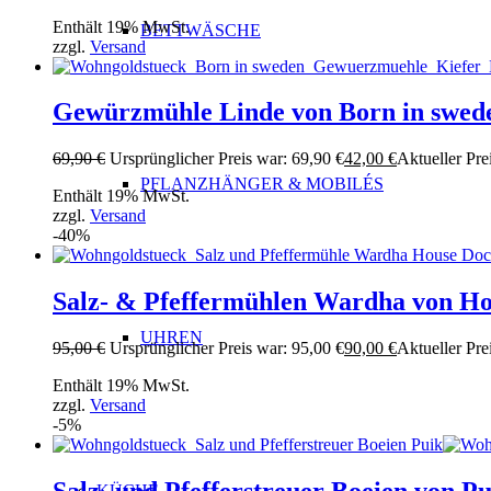
Enthält 19% MwSt.
BETTWÄSCHE
zzgl.
Versand
Gewürzmühle Linde von Born in swed
69,90
€
Ursprünglicher Preis war: 69,90 €
42,00
€
Aktueller Prei
PFLANZHÄNGER & MOBILÉS
Enthält 19% MwSt.
zzgl.
Versand
-40%
Salz- & Pfeffermühlen Wardha von Ho
UHREN
95,00
€
Ursprünglicher Preis war: 95,00 €
90,00
€
Aktueller Prei
Enthält 19% MwSt.
zzgl.
Versand
-5%
KÜCHE