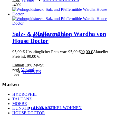
zzgl.
Versand
-40%
Salz- & Pfeffermühlen Wardha von
HOCKER & BÄNKE
House Doctor
95,00
€
Ursprünglicher Preis war: 95,00 €
90,00
€
Aktueller
Preis ist: 90,00 €.
Enthält 19% MwSt.
zzgl.
Versand
WOHNEN
-5%
Marken
HYDROPHIL
TAUTANZ
MOEBE
ALLE ARTIKEL WOHNEN
KUNSTINDUSTRIEN
HOUSE DOCTOR