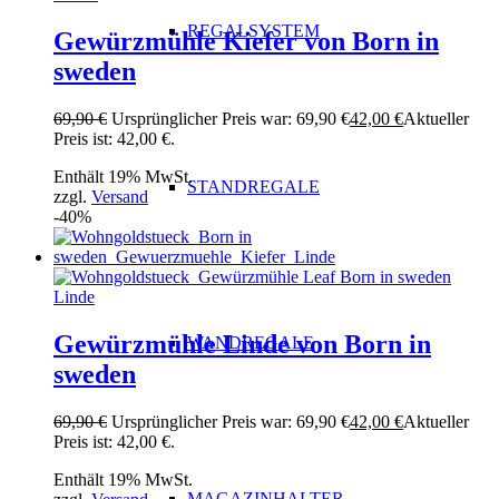
REGALSYSTEM
Gewürzmühle Kiefer von Born in
sweden
69,90
€
Ursprünglicher Preis war: 69,90 €
42,00
€
Aktueller
Preis ist: 42,00 €.
Enthält 19% MwSt.
STANDREGALE
zzgl.
Versand
-40%
Gewürzmühle Linde von Born in
WANDREGALE
sweden
69,90
€
Ursprünglicher Preis war: 69,90 €
42,00
€
Aktueller
Preis ist: 42,00 €.
Enthält 19% MwSt.
MAGAZINHALTER