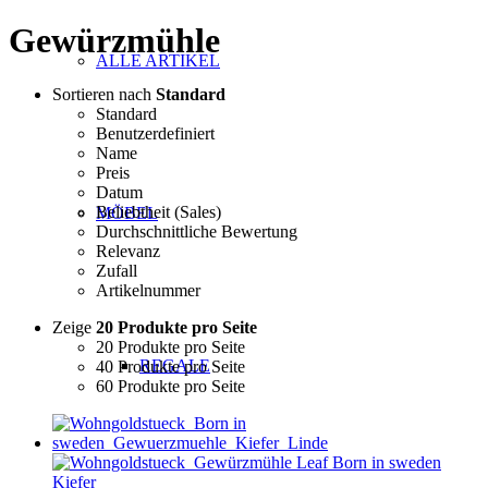
Gewürzmühle
ALLE ARTIKEL
Sortieren nach
Standard
Standard
Benutzerdefiniert
Name
Preis
Datum
Beliebtheit (Sales)
MÖBEL
Durchschnittliche Bewertung
Relevanz
Zufall
Artikelnummer
Zeige
20 Produkte pro Seite
20 Produkte pro Seite
REGALE
40 Produkte pro Seite
60 Produkte pro Seite