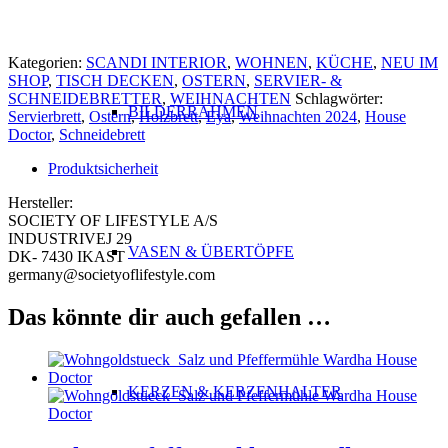
ABSATZ
Kategorien:
SCANDI INTERIOR
,
WOHNEN
,
KÜCHE
,
NEU IM
SHOP
,
TISCH DECKEN
,
OSTERN
,
SERVIER- &
SCHNEIDEBRETTER
,
WEIHNACHTEN
Schlagwörter:
BILDERRAHMEN
Servierbrett
,
Ostern
,
Holzbrett
,
Eya
,
Weihnachten 2024
,
House
Doctor
,
Schneidebrett
Produktsicherheit
Hersteller:
SOCIETY OF LIFESTYLE A/S
INDUSTRIVEJ 29
VASEN & ÜBERTÖPFE
DK- 7430 IKAST
germany@societyoflifestyle.com
Das könnte dir auch gefallen …
KERZEN & KERZENHALTER