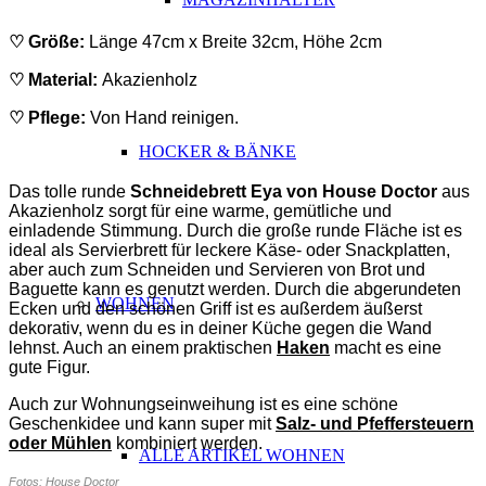
ABSATZ
♡ Größe:
Länge 47cm x Breite 32cm, Höhe 2cm
♡ Material:
Akazienholz
♡ Pflege:
Von Hand reinigen.
HOCKER & BÄNKE
ABSATZ
Das tolle runde
Schneidebrett Eya von House Doctor
aus
Akazienholz sorgt für eine warme, gemütliche und
einladende Stimmung. Durch die große runde Fläche ist es
ideal als Servierbrett für leckere Käse- oder Snackplatten,
aber auch zum Schneiden und Servieren von Brot und
Baguette kann es genutzt werden
. Durch die abgerundeten
WOHNEN
Ecken und den schönen Griff ist es außerdem äußerst
dekorativ, wenn du es in deiner Küche gegen die Wand
lehnst.
Auch an einem praktischen
Haken
macht es
eine
gute Figur.
Auch zur Wohnungseinweihung ist es eine schöne
Geschenkidee und kann super mit
Salz- und Pfeffersteuern
oder Mühlen
kombiniert werden.
ALLE ARTIKEL WOHNEN
Fotos: House Doctor