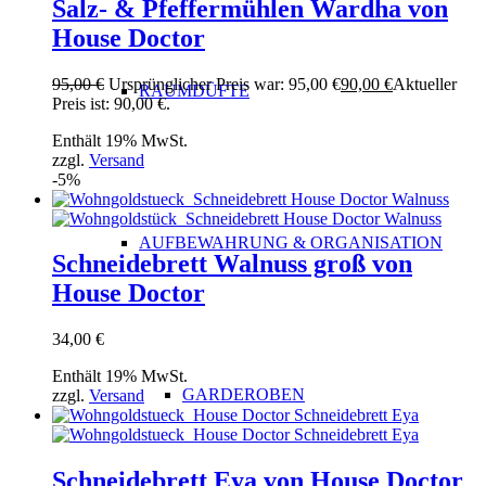
Salz- & Pfeffermühlen Wardha von
House Doctor
95,00
€
Ursprünglicher Preis war: 95,00 €
90,00
€
Aktueller
RAUMDÜFTE
Preis ist: 90,00 €.
Enthält 19% MwSt.
zzgl.
Versand
-5%
AUFBEWAHRUNG & ORGANISATION
Schneidebrett Walnuss groß von
House Doctor
34,00
€
Enthält 19% MwSt.
GARDEROBEN
zzgl.
Versand
Schneidebrett Eya von House Doctor