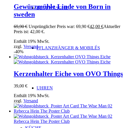
Gewürzmühle Linde von Born in
BETTWÄSCHE
sweden
69,90
€
Ursprünglicher Preis war: 69,90 €
42,00
€
Aktueller
Preis ist: 42,00 €.
Enthält 19% MwSt.
zzgl.
Versand
PFLANZHÄNGER & MOBILÉS
-40%
Kerzenhalter Eiche von OVO Things
39,00
€
UHREN
Enthält 19% MwSt.
zzgl.
Versand
KÜCHE