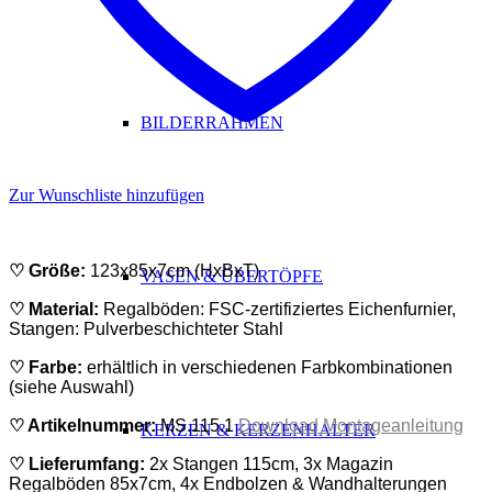
BILDERRAHMEN
Zur Wunschliste hinzufügen
♡ Größe:
123x85x7cm (HxBxT)
VASEN & ÜBERTÖPFE
♡ Material:
Regalböden: FSC-zertifiziertes Eichenfurnier,
Stangen: Pulverbeschichteter Stahl
♡ Farbe:
erhältlich in verschiedenen Farbkombinationen
(siehe Auswahl)
♡
Artikelnummer:
MS.115.1
Download Montageanleitung
KERZEN & KERZENHALTER
♡
Lieferumfang:
2x Stangen 115cm, 3x Magazin
Regalböden 85x7cm, 4x Endbolzen & Wandhalterungen