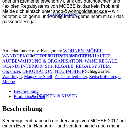
oder um Elemente erweitern? Dank des durchdachten und
flexiblen Regalsystems von MOEBE ist das kein Problem!
Melde dich einfach unter
shop@wohngoldstueck.de
– wir
WANDHAKEN
beraten dich gerne und konfigurieren gemeinsam mit dir das
passende Regal.
Artikelnummer:
n. v.
Kategorien:
WOHNEN
,
MÖBEL
,
WANDDEKORATION & UHREN
,
MAGAZINHALTER
,
TEPPICHE & FUßMATTEN
AUFBEWAHRUNG & ORGANISATION
,
WANDREGALE
,
SCANDI INTERIOR
,
Sale
,
REGALE
,
REGALSYSTEM
,
Organizer
,
DEKORATION
,
NEU IM SHOP
Schlagwörter:
Wandregal
,
Magazine Shelf
,
Zeitschriftenhalter
,
Zeitschriftenregal
,
Moebe
Beschreibung
DECKEN & KISSEN
Produktsicherheit
Beschreibung
Kennengelernt habe ich die drei Jungs von MOEBE 2017 auf
einem Event in Hamburg – und seitdem bin ich noch mehr