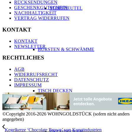
RÜCKSENDUNGEN
GESCHENKGUTSCHEIN
STOFFBEUTEL
NACHHALTIGKEIT
VERTRAG WIDERRUFEN
KONTAKT
KONTAKT
NEWSLETTER
BÜRSTEN & SCHWÄMME
RECHTLICHES
AGB
WIDERRUFSRECHT
DATENSCHUTZ
IMPRESSUM
TISCH DECKEN
©Copyright 2016-2026 WOHNGOLDSTÜCK (sofern nicht anders
angegeben)
Kegelkerze ‘Chocolate Brown’ von Kunstindustrien
TISCHDECKEN