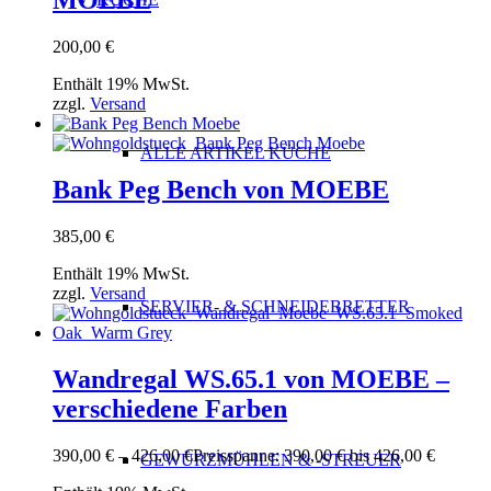
MOEBE
200,00
€
Enthält 19% MwSt.
zzgl.
Versand
ALLE ARTIKEL KÜCHE
Bank Peg Bench von MOEBE
385,00
€
Enthält 19% MwSt.
zzgl.
Versand
SERVIER- & SCHNEIDEBRETTER
Wandregal WS.65.1 von MOEBE –
verschiedene Farben
390,00
€
–
426,00
€
Preisspanne: 390,00 € bis 426,00 €
GEWÜRZMÜHLEN & -STREUER