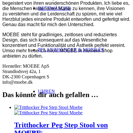
begeistert von ihren wunderschönen Produkten. Ich liebe es,
BETTWÄSCHE
die Menschen hinter einer Marke zu kennen, ihre Visionen
zu verstehen und die Leidenschaft zu spüren, mit wie viel
Herzblut jedes einzelne Produkt entworfen und gefertigt wird.
Genau das macht für mich den Unterschied.
MOEBE steht für gradliniges, zeitloses und reduziertes
Design, das sich konsequent auf das Wesentliche
konzentriert und Funktionalität und Ästhetik perfekt vereint.
PFLANZHÄNGER & MOBILÉS
Umso mehr freue ich mich, MOEBE in meinem Shop
anbieten zu dürfen.
Hersteller:
MOEBE ApS
Strandlodsvej 42a, 1
DK-2300 Copenhagen S
info@moebe.dk
UHREN
Das könnte dir auch gefallen …
Tritthocker Peg Step Stool von
KÜCHE