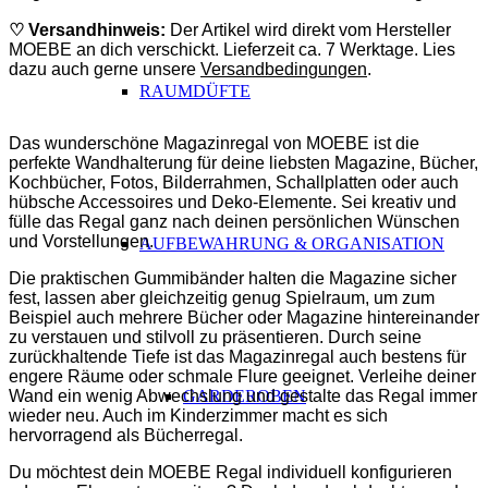
♡ Versandhinweis:
Der Artikel wird direkt vom Hersteller
MOEBE an dich verschickt. Lieferzeit ca. 7 Werktage. Lies
dazu auch gerne unsere
Versandbedingungen
.
RAUMDÜFTE
Das wunderschöne Magazinregal von MOEBE ist die
perfekte Wandhalterung für deine liebsten Magazine, Bücher,
Kochbücher, Fotos, Bilderrahmen, Schallplatten oder auch
hübsche Accessoires und Deko-Elemente. Sei kreativ und
fülle das Regal ganz nach deinen persönlichen Wünschen
und Vorstellungen.
AUFBEWAHRUNG & ORGANISATION
Die praktischen Gummibänder halten die Magazine sicher
fest, lassen aber gleichzeitig genug Spielraum, um zum
Beispiel auch mehrere Bücher oder Magazine hintereinander
zu verstauen und stilvoll zu präsentieren. Durch seine
zurückhaltende Tiefe ist das Magazinregal auch bestens für
engere Räume oder schmale Flure geeignet. Verleihe deiner
Wand ein wenig Abwechslung und gestalte das Regal immer
GARDEROBEN
wieder neu. Auch im Kinderzimmer macht es sich
hervorragend als Bücherregal.
Du möchtest dein MOEBE Regal individuell konfigurieren