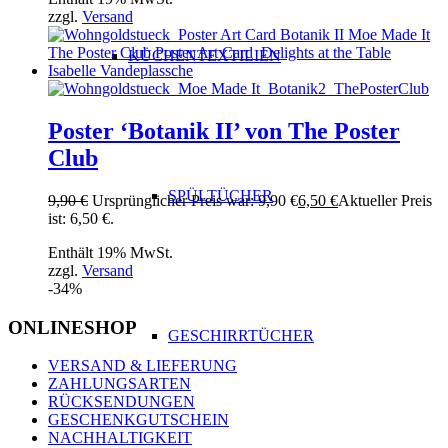
zzgl.
Versand
KÜCHENTEXTILIEN
Poster ‘Botanik II’ von The Poster
Club
SPÜLTÜCHER
9,90
€
Ursprünglicher Preis war: 9,90 €
6,50
€
Aktueller Preis
ist: 6,50 €.
Enthält 19% MwSt.
zzgl.
Versand
-34%
ONLINESHOP
GESCHIRRTÜCHER
VERSAND & LIEFERUNG
ZAHLUNGSARTEN
RÜCKSENDUNGEN
GESCHENKGUTSCHEIN
NACHHALTIGKEIT