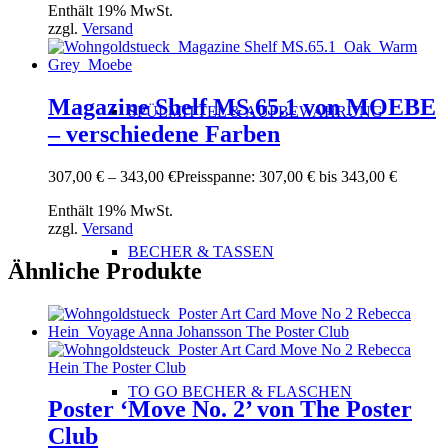
Enthält 19% MwSt.
zzgl.
Versand
Magazine Shelf MS.65.1 von MOEBE
SPÜLMITTEL & AUFBEWAHRUNG
– verschiedene Farben
307,00
€
–
343,00
€
Preisspanne: 307,00 € bis 343,00 €
Enthält 19% MwSt.
zzgl.
Versand
BECHER & TASSEN
Ähnliche Produkte
TO GO BECHER & FLASCHEN
Poster ‘Move No. 2’ von The Poster
Club