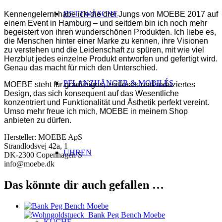
BETTWÄSCHE
Kennengelernt habe ich die drei Jungs von MOEBE 2017 auf
einem Event in Hamburg – und seitdem bin ich noch mehr
begeistert von ihren wunderschönen Produkten. Ich liebe es,
die Menschen hinter einer Marke zu kennen, ihre Visionen
zu verstehen und die Leidenschaft zu spüren, mit wie viel
Herzblut jedes einzelne Produkt entworfen und gefertigt wird.
Genau das macht für mich den Unterschied.
PFLANZHÄNGER & MOBILÉS
MOEBE steht für gradliniges, zeitloses und reduziertes
Design, das sich konsequent auf das Wesentliche
konzentriert und Funktionalität und Ästhetik perfekt vereint.
Umso mehr freue ich mich, MOEBE in meinem Shop
anbieten zu dürfen.
Hersteller:
MOEBE ApS
Strandlodsvej 42a, 1
UHREN
DK-2300 Copenhagen S
info@moebe.dk
Das könnte dir auch gefallen …
KÜCHE