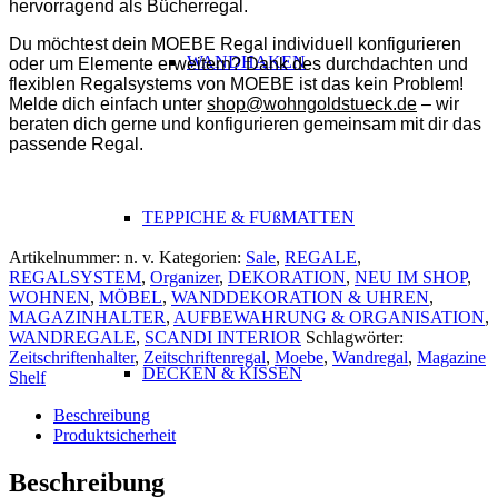
hervorragend als Bücherregal.
Du möchtest dein MOEBE Regal individuell konfigurieren
WANDHAKEN
oder um Elemente erweitern? Dank des durchdachten und
flexiblen Regalsystems von MOEBE ist das kein Problem!
Melde dich einfach unter
shop@wohngoldstueck.de
– wir
beraten dich gerne und konfigurieren gemeinsam mit dir das
passende Regal.
TEPPICHE & FUßMATTEN
Artikelnummer:
n. v.
Kategorien:
Sale
,
REGALE
,
REGALSYSTEM
,
Organizer
,
DEKORATION
,
NEU IM SHOP
,
WOHNEN
,
MÖBEL
,
WANDDEKORATION & UHREN
,
MAGAZINHALTER
,
AUFBEWAHRUNG & ORGANISATION
,
WANDREGALE
,
SCANDI INTERIOR
Schlagwörter:
Zeitschriftenhalter
,
Zeitschriftenregal
,
Moebe
,
Wandregal
,
Magazine
DECKEN & KISSEN
Shelf
Beschreibung
Produktsicherheit
Beschreibung