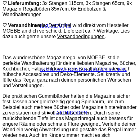
♡
Lieferumfang:
3x Stangen 115cm, 3x Stangen 65cm, 9x
Magazin Regalböden 85x7cm, 6x Endbolzen &
Wandhalterungen
♡ Versandhinweis:
Der Artikel wird direkt vom Hersteller
RAUMDÜFTE
MOEBE an dich verschickt. Lieferzeit ca. 7 Werktage. Lies
dazu auch gerne unsere
Versandbedingungen
.
Das wunderschöne Magazinregal von MOEBE ist die
perfekte Wandhalterung für deine liebsten Magazine, Bücher,
Kochbücher, Fotos, Bilderrahmen, Schallplatten oder auch
AUFBEWAHRUNG & ORGANISATION
hübsche Accessoires und Deko-Elemente. Sei kreativ und
fülle das Regal ganz nach deinen persönlichen Wünschen
und Vorstellungen.
Die praktischen Gummibänder halten die Magazine sicher
fest, lassen aber gleichzeitig genug Spielraum, um zum
Beispiel auch mehrere Bücher oder Magazine hintereinander
zu verstauen und stilvoll zu präsentieren. Durch seine
GARDEROBEN
zurückhaltende Tiefe ist das Magazinregal auch bestens für
engere Räume oder schmale Flure geeignet. Verleihe deiner
Wand ein wenig Abwechslung und gestalte das Regal immer
wieder neu. Auch im Kinderzimmer macht es sich