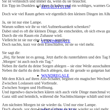
Sie ist verlässlich und immer da, wenn du sie brauchst.
Ein Tipp im Dunklen auf ihren Schalter, und ein wohliges, warmes Gefüh
REGALSYSTEM
Doch wie viel Raum geben wir eigentlich den kleinen Dingen im Allt
Ja, sie ist nur eine Lampe.
Warum sollten wir ihr so viel Aufmerksamkeit schenken?
Dabei sind es oft die kleinen Dinge, die entscheiden, ob sich etwas gut
Durch die ein Raum ein Zuhause wird.
Vielleicht ist sie nur eine Lampe – tagsüber.
STANDREGALE
Doch nachts, kurz vor dem Einschlafen, ist sie so viel mehr.
Sie sagt dir:
„Hej, für heute ist es genug. Jetzt darfst du runterfahren und den Tag h
‚Morgen‘ ist auch noch ein Tag.“
Neben ihr darfst du deine Sorgen ablegen – sie eine Weile ausschalte
Neben ihr darfst du dein Buch ablegen, das dir gerade so gutgetan ha
WANDREGALE
Mit dem Klick auf ihren Aus-Schalter, beginnt ein magischer Wechs
Zwischen Loslassen und Vorfreude.
Zwischen Sorgen und Hoffnung.
Und irgendwo dazwischen klären sich auch viele Dinge manchmal vo
Ganz still und heimlich, während die Nachttischlampe schläft und tr
Am nächsten Morgen ist sie wieder da. Und nur eine Lampe.
Doch abends, vor dem Ins-Bett-Gehen, da ist sie wieder so viel mehr
MAGAZINHALTER