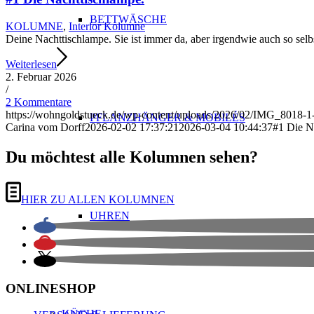
BETTWÄSCHE
KOLUMNE
,
Interior Kolumne
Deine Nachttischlampe. Sie ist immer da, aber irgendwie auch so selb
Weiterlesen
2. Februar 2026
/
2 Kommentare
https://wohngoldstueck.de/wp-content/uploads/2026/02/IMG_8018-1-
PFLANZHÄNGER & MOBILÉS
Carina vom Dorff
2026-02-02 17:37:21
2026-03-04 10:44:37
#1 Die N
Du möchtest alle Kolumnen sehen?
HIER ZU ALLEN KOLUMNEN
UHREN
ONLINESHOP
KÜCHE