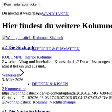
Du möchtest weiterlesen?
WANDHAKEN
Hier findest du weitere Kolumn
#2 Die Sitzbank.
TEPPICHE & FUßMATTEN
KOLUMNE
,
Interior Kolumne
Zwischen Alltag und Innehalten. Kennst du das? Du wachst morgens 
atmest tief ein und aus und..
Weiterlesen
3. März 2026
DECKEN & KISSEN
/
2 Kommentare
https://wohngoldstueck.de/wp-content/uploads/2026/02/IMG_6394-sc
Carina vom Dorff
2026-03-03 17:26:07
2026-03-04 12:07:05
#2 Die S
#1 Die Nachttischlampe.