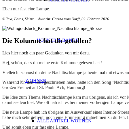
Eben nur fast eine Lampe.
©
Text, Fotos, Skizze – Autorin: Carina vom Dorff, 02. Februar 2026
Die Kolumne hat dir gefallen?
HOCKER & BÄNKE
Lies hier noch ein paar Gedanken von mir dazu.
Hej, schön, dass du meine erste Kolumne gelesen hast!
Vielleicht schaust du deine Nachttischlampe ja heute mal mit etwas an
WOHNEN
Während ich den Text geschrieben habe, hatte ich den Song ‘Nachtti
Großen Freiheit auf St. Pauli. Ach, Hamburg!
Die Idee zum Thema Nachttischlampe kam mir übrigens, als ich vor Ku
damit sie leuchtet. Wie oft hab ich es bei meiner vorherigen Lampe 
Die neue Lampe hab ich übrigens im Ausverkauf eines Interior-Stores 
habe mich sehr gefreut, noch eine Erinnerung mitnehmen zu dürfen. 
ALLE ARTIKEL WOHNEN
Und somit eben nur fast eine Lampe.