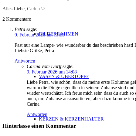
Alles Liebe, Carina ♡
2
Kommentare
Petra
sagte:
BILDERRAHMEN
9. Februar 2026 um 13:53
Fast nur eine Lampe- wie wunderbar du das beschrieben hast! Bi
Liebste Grüße, Petra
Antworten
Carina vom Dorff
sagte:
9. Februar 2026 um 14:08
VASEN & ÜBERTÖPFE
Liebe Petra, wie schön, dass du meine erste Kolumne ge
warum die Dinge eigentlich in seinem Zuhause sind und w
wieder wertschätzt. Ich freue mich sehr, dass du auch s
auch, um Zuhause auszusortieren, aber dazu komme ich 
Carina
Antworten
KERZEN & KERZENHALTER
Hinterlasse einen Kommentar