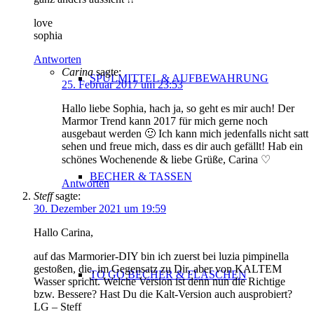
love
sophia
Antworten
Carina
sagte:
SPÜLMITTEL & AUFBEWAHRUNG
25. Februar 2017 um 23:53
Hallo liebe Sophia, hach ja, so geht es mir auch! Der
Marmor Trend kann 2017 für mich gerne noch
ausgebaut werden 🙂 Ich kann mich jedenfalls nicht satt
sehen und freue mich, dass es dir auch gefällt! Hab ein
schönes Wochenende & liebe Grüße, Carina ♡
BECHER & TASSEN
Antworten
Steff
sagte:
30. Dezember 2021 um 19:59
Hallo Carina,
auf das Marmorier-DIY bin ich zuerst bei luzia pimpinella
gestoßen, die, im Gegensatz zu Dir, aber von KALTEM
TO GO BECHER & FLASCHEN
Wasser spricht. Welche Version ist denn nun die Richtige
bzw. Bessere? Hast Du die Kalt-Version auch ausprobiert?
LG – Steff