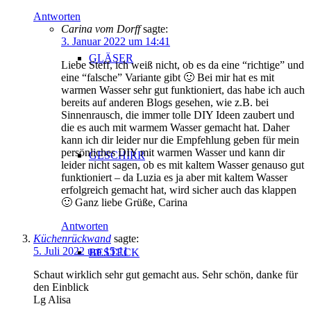
Antworten
Carina vom Dorff
sagte:
3. Januar 2022 um 14:41
GLÄSER
Liebe Steff, ich weiß nicht, ob es da eine “richtige” und
eine “falsche” Variante gibt 🙂 Bei mir hat es mit
warmen Wasser sehr gut funktioniert, das habe ich auch
bereits auf anderen Blogs gesehen, wie z.B. bei
Sinnenrausch, die immer tolle DIY Ideen zaubert und
die es auch mit warmem Wasser gemacht hat. Daher
kann ich dir leider nur die Empfehlung geben für mein
persönliches DIY mit warmen Wasser und kann dir
GESCHIRR
leider nicht sagen, ob es mit kaltem Wasser genauso gut
funktioniert – da Luzia es ja aber mit kaltem Wasser
erfolgreich gemacht hat, wird sicher auch das klappen
🙂 Ganz liebe Grüße, Carina
Antworten
Küchenrückwand
sagte:
5. Juli 2022 um 15:11
BESTECK
Schaut wirklich sehr gut gemacht aus. Sehr schön, danke für
den Einblick
Lg Alisa