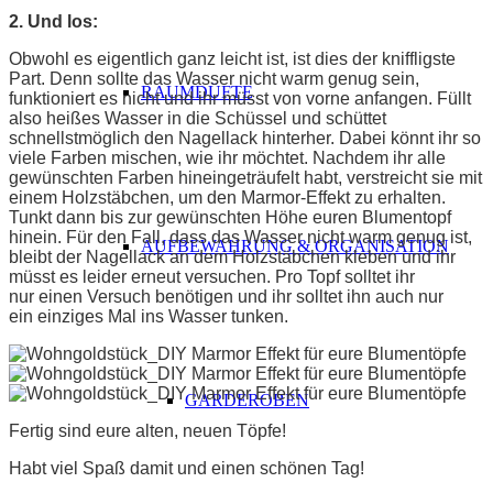
2. Und los:
Obwohl es eigentlich ganz leicht ist, ist dies der kniffligste
Part. Denn sollte das Wasser nicht warm genug sein,
RAUMDÜFTE
funktioniert es nicht und ihr müsst von vorne anfangen. Füllt
also heißes Wasser in die Schüssel und schüttet
schnellstmöglich den Nagellack hinterher. Dabei könnt ihr so
viele Farben mischen, wie ihr möchtet.
Nachdem ihr alle
gewünschten Farben hineingeträufelt habt, verstreicht sie mit
einem Holzstäbchen, um den Marmor-Effekt zu erhalten.
Tunkt dann bis zur gewünschten Höhe euren Blumentopf
hinein. Für den Fall, dass das Wasser nicht warm genug ist,
AUFBEWAHRUNG & ORGANISATION
bleibt der Nagellack an dem Holzstäbchen kleben und ihr
müsst es leider erneut versuchen. Pro Topf solltet ihr
nur einen Versuch benötigen und ihr solltet ihn auch nur
ein einziges Mal ins Wasser tunken.
GARDEROBEN
Fertig sind eure alten, neuen Töpfe!
Habt viel Spaß damit und einen schönen Tag!