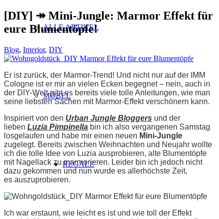
[DIY] ↠ Mini-Jungle: Marmor Effekt für
eure Blumentöpfe!
ALLE ARTIKEL
Blog
,
Interior
,
DIY
Er ist zurück, der Marmor-Trend! Und nicht nur auf der IMM
Cologne ist er mir an vielen Ecken begegnet – nein, auch in
der DIY-Welt gibt es bereits viele tolle Anleitungen, wie man
MÖBEL
seine liebsten Sachen mit Marmor-Effekt verschönern kann.
Inspiriert von den
Urban Jungle Bloggers
und der
lieben
Luzia Pimpinella
bin ich also vergangenen Samstag
losgelaufen und habe mir einen neuen
Mini-Jungle
zugelegt. Bereits zwischen Weihnachten und Neujahr wollte
ich die tolle Idee von Luzia ausprobieren, alte Blumentöpfe
mit Nagellack zu marmorieren. Leider bin ich jedoch nicht
REGALE
dazu gekommen und nun wurde es allerhöchste Zeit,
es auszuprobieren.
Ich war erstaunt, wie leicht es ist und wie toll der Effekt