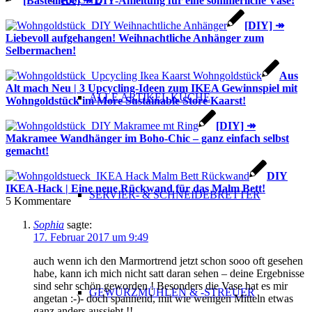
[Bastelliebe] ↠ DIY-Anleitung für eine sommerliche Vase!
[DIY] ↠
Liebevoll aufgehangen! Weihnachtliche Anhänger zum
Selbermachen!
Aus
Alt mach Neu | 3 Upcycling-Ideen zum IKEA Gewinnspiel mit
ALLE ARTIKEL KÜCHE
Wohngoldstück im More Sustainable Store Kaarst!
[DIY] ↠
Makramee Wandhänger im Boho-Chic – ganz einfach selbst
gemacht!
DIY
IKEA-Hack | Eine neue Rückwand für das Malm Bett!
SERVIER- & SCHNEIDEBRETTER
5
Kommentare
Sophia
sagte:
17. Februar 2017 um 9:49
auch wenn ich den Marmortrend jetzt schon sooo oft gesehen
habe, kann ich mich nicht satt daran sehen – deine Ergebnisse
sind sehr schön geworden ! Besonders die Vase hat es mir
GEWÜRZMÜHLEN & -STREUER
angetan :-)- doch spannend, mit wie wenigen Mitteln etwas
ganz anders aussieht !!