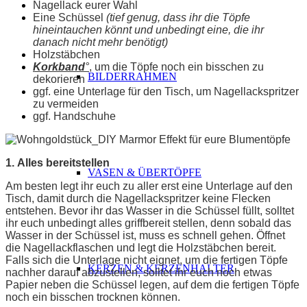
Nagellack eurer Wahl
Eine Schüssel
(tief genug, dass ihr die Töpfe
hineintauchen könnt und unbedingt eine, die ihr
danach nicht mehr benötigt)
Holzstäbchen
Korkband
°
, um die Töpfe noch ein bisschen zu
BILDERRAHMEN
dekorieren
ggf. eine Unterlage für den Tisch, um Nagellackspritzer
zu vermeiden
ggf. Handschuhe
1. Alles bereitstellen
VASEN & ÜBERTÖPFE
Am besten legt ihr euch zu aller erst eine Unterlage auf den
Tisch, damit durch die Nagellackspritzer keine Flecken
entstehen. Bevor ihr das Wasser in die Schüssel füllt, solltet
ihr euch unbedingt alles griffbereit stellen, denn sobald das
Wasser in der Schüssel ist, muss es schnell gehen. Öffnet
die Nagellackflaschen und legt die Holzstäbchen bereit.
Falls sich die Unterlage nicht eignet, um die fertigen Töpfe
KERZEN & KERZENHALTER
nachher darauf abzustellen, solltet ihr euch noch etwas
Papier neben die Schüssel legen, auf dem die fertigen Töpfe
noch ein bisschen trocknen können.