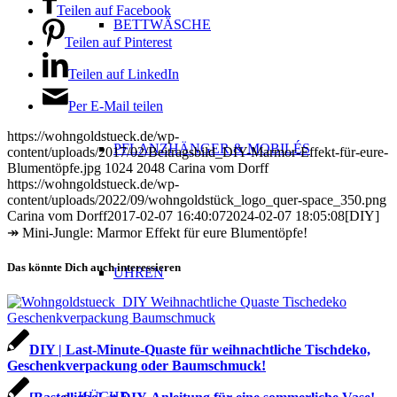
Teilen auf Facebook
BETTWÄSCHE
Teilen auf Pinterest
Teilen auf LinkedIn
Per E-Mail teilen
https://wohngoldstueck.de/wp-
PFLANZHÄNGER & MOBILÉS
content/uploads/2017/02/Beitragsbild_DIY-Marmor-Effekt-für-eure-
Blumentöpfe.jpg
1024
2048
Carina vom Dorff
https://wohngoldstueck.de/wp-
content/uploads/2022/09/wohngoldstück_logo_quer-space_350.png
Carina vom Dorff
2017-02-07 16:40:07
2024-02-07 18:05:08
[DIY]
↠ Mini-Jungle: Marmor Effekt für eure Blumentöpfe!
Das könnte Dich auch interessieren
UHREN
DIY | Last-Minute-Quaste für weihnachtliche Tischdeko,
Geschenkverpackung oder Baumschmuck!
KÜCHE