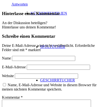
Antworten
Hinterlasse einen Kommentar
KÜCHENTEXTILIEN
An der Diskussion beteiligen?
Hinterlasse uns deinen Kommentar!
Schreibe einen Kommentar
Deine E-Mail-Adresse wird nicht veröffentlicht.
Erforderliche
SPÜLTÜCHER
Felder sind mit
*
markiert
Name
E-Mail-Adresse
Website
GESCHIRRTÜCHER
Name, E-Mail-Adresse und Website in diesem Browser für
meinen nächsten Kommentar speichern.
Kommentar
*