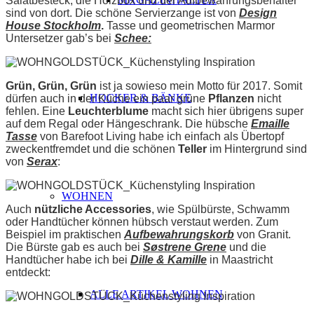
Salatbesteck, die Holzbox und der Aufbewahrungsbehälter
sind von dort. Die schöne Servierzange ist von
Design
House Stockholm
.
Tasse und geometrischen Marmor
Untersetzer gab’s bei
Schee
:
Grün, Grün, Grün
ist ja sowieso mein Motto für 2017. Somit
HOCKER & BÄNKE
dürfen auch in der Küche ein paar grüne
Pflanzen
nicht
fehlen. Eine
Leuchterblume
macht sich hier übrigens super
auf dem Regal oder Hängeschrank. Die hübsche
Emaille
Tasse
von Barefoot Living habe ich einfach als Übertopf
zweckentfremdet und die schönen
Teller
im Hintergrund sind
von
Serax
:
WOHNEN
Auch
nützliche Accessories
, wie Spülbürste, Schwamm
oder Handtücher können hübsch verstaut werden. Zum
Beispiel im praktischen
Aufbewahrungskorb
von Granit.
Die Bürste gab es auch bei
Søstrene Grene
und die
Handtücher habe ich bei
Dille & Kamille
in Maastricht
entdeckt:
ALLE ARTIKEL WOHNEN