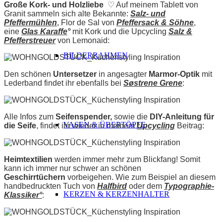
Große Kork- und Holzliebe
♡ Auf meinem Tablett von
Granit sammeln sich alte Bekannte:
Salz- und
Pfeffer
mühlen
, Flor de Sal von
Pfeffersack & Söhne
,
eine
Glas Karaffe
°
mit Kork und die Upcycling
Salz &
Pfefferstreuer
von Lemonaid:
BILDERRAHMEN
Den schönen
Untersetzer
in angesagter
Marmor-Optik
mit
Lederband findet ihr ebenfalls bei
Søstrene Grene
:
Alle Infos zum
Seifenspender,
sowie die
DIY-Anleitung für
VASEN & ÜBERTÖPFE
die Seife
, findet ihr wieder in meinem
Upcycling
Beitrag:
Heimtextilien
werden immer mehr zum Blickfang! Somit
kann ich immer nur schwer an schönen
Geschirrtüchern
vorbeigehen. Wie zum Beispiel an diesem
handbedruckten Tuch von
Halfbird
oder dem
Typographie-
KERZEN & KERZENHALTER
Klassiker
°
: