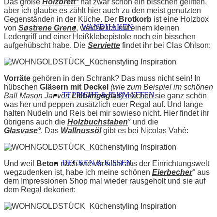
Das große
Holzbrett
°
hat zwar schon ein bisschen gelitten,
aber ich glaube es zählt hier auch zu den meist genutzten
Gegenständen in der Küche. Der
Brotkorb
ist eine Holzbox
WANDHAKEN
von
Søstrene Grene
, welche ich mit einem kleinen
Ledergriff und einer Heißklebepistole noch ein bisschen
aufgehübscht habe. Die
Serviette
findet ihr bei Clas Ohlson:
Vorräte
gehören in den Schrank? Das muss nicht sein! In
hübschen
Gläsern mit Deckel
(wie zum Beispiel im schönen
TEPPICHE & FUßMATTEN
Ball Mason Jar von
Lieblingsglas
)
machen sie ganz schön
was her und peppen zusätzlich euer Regal auf. Und lange
halten Nudeln und Reis bei mir sowieso nicht. Hier findet ihr
übrigens auch die
Holzbuchstaben
° und die
Glasvase°
. Das
Wallnussöl
gibt es bei Nicolas Vahé:
DECKEN & KISSEN
Und weil
Beton
nach wie vor nicht aus der Einrichtungswelt
wegzudenken ist, habe ich meine schönen
Eierbecher
° aus
dem Impressionen Shop mal wieder rausgeholt und sie auf
dem Regal dekoriert: