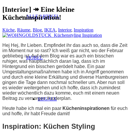
[Interior] ↠ Eine kleine
Kücheninspiration!
ALLE ARTIKEL
Küche
,
Räume
,
Blog
,
IKEA
,
Interior
,
Inspiration
Hej Hej, Ihr Lieben. Empfindet ihr das auch so, dass die Zeit
im Moment nur so rast? Ich weiß gar nicht, wo der Februar
geblieben ist. Auf dem Blog war es auch ein bisschen
MÖBEL
ruhiger, was hauptsächlich daran lag, dass ich im
Hintergrund ein bisschen gerödelt habe. Ein paar
Umgestaltungsmaßnahmen habe ich in Angriff genommen
und durch eine kleine Erkältung und diverse Hamburgreisen
gingen die Tage dann nochmal schneller um. Aber nun soll
es wieder weitergehen und ich hoffe, dass ich zumindest
wieder wöchentlich dazu komme, euch mit einem neuen
Beitrag zu versorgen #soderplan.
REGALE
Heute habe ich mal ein paar
Kücheninspirationen
für euch
und hoffe, ihr habt Freude damit!
Inspiration: Küchen Styling