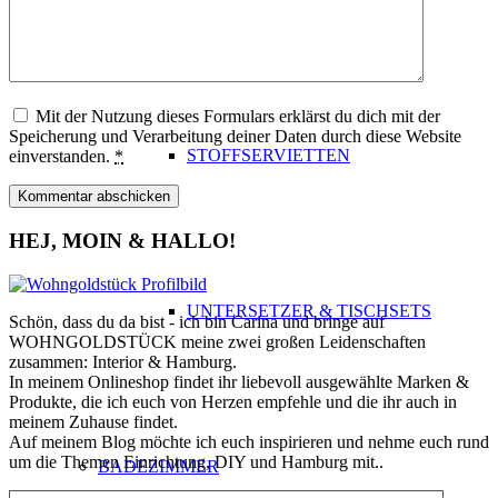
Mit der Nutzung dieses Formulars erklärst du dich mit der
Speicherung und Verarbeitung deiner Daten durch diese Website
STOFFSERVIETTEN
einverstanden.
*
HEJ, MOIN & HALLO!
UNTERSETZER & TISCHSETS
Schön, dass du da bist - ich bin Carina und bringe auf
WOHNGOLDSTÜCK meine zwei großen Leidenschaften
zusammen: Interior & Hamburg.
In meinem Onlineshop findet ihr liebevoll ausgewählte Marken &
Produkte, die ich euch von Herzen empfehle und die ihr auch in
meinem Zuhause findet.
Auf meinem Blog möchte ich euch inspirieren und nehme euch rund
um die Themen Einrichtung, DIY und Hamburg mit..
BADEZIMMER