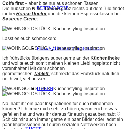
Coffe first
– aber bitte nur aus schönen Tassen!
BETTWÄSCHE
Die hübschen Riffel-
Tassen
ganz rechts auf dem Bild findet
ihr bei
House Doctor
und die kleinen Espressotassen bei
Søstrene Grene
:
Lasst es euch schmecken:
PFLANZHÄNGER & MOBILÉS
Ich frühstücke übrigens super gerne an der
Küchentheke
und wollte euch somit meinen kleinen Lieblingsplatz nicht
vorenthalten! Mit dem schönen
geometrischen
Tablett°
schmeckt das Frühstück natürlich
noch viel, viel besser:
UHREN
Na, habt ihr ein paar Inspirationen für euch mitnehmen
können? Ich freue mich sehr zu hören, wenn euch etwas
gefallen hat und was ihr daraus für euch gezaubert habt ♡
Schickt mir auch immer gerne ein paar Bilder oder ladet ein
paar Impressionen auf euren sozialen Netzwerken hoch –
KÜCHE