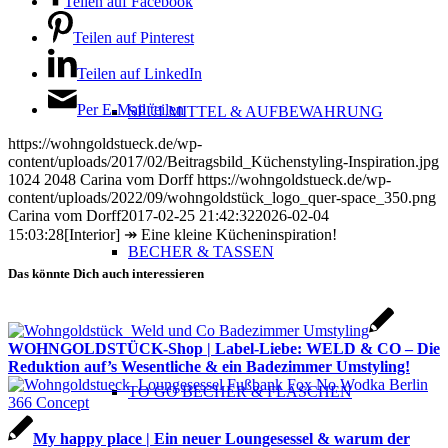
Teilen auf Facebook
Teilen auf Pinterest
Teilen auf LinkedIn
Per E-Mail teilen
SPÜLMITTEL & AUFBEWAHRUNG
https://wohngoldstueck.de/wp-
content/uploads/2017/02/Beitragsbild_Küchenstyling-Inspiration.jpg
1024
2048
Carina vom Dorff
https://wohngoldstueck.de/wp-
content/uploads/2022/09/wohngoldstück_logo_quer-space_350.png
Carina vom Dorff
2017-02-25 21:42:32
2026-02-04
15:03:28
[Interior] ↠ Eine kleine Kücheninspiration!
BECHER & TASSEN
Das könnte Dich auch interessieren
WOHNGOLDSTÜCK-Shop | Label-Liebe: WELD & CO – Die
Reduktion auf’s Wesentliche & ein Badezimmer Umstyling!
TO GO BECHER & FLASCHEN
My happy place | Ein neuer Loungesessel & warum der