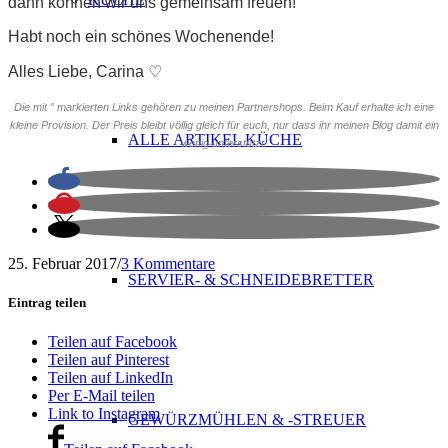
dann können wir uns gemeinsam freuen!
Habt noch ein schönes Wochenende!
Alles Liebe, Carina ♡
Die mit ° markierten Links gehören zu meinen Partnershops. Beim Kauf erhalte ich eine
kleine Provision. Der Preis bleibt völlig gleich für euch, nur dass ihr meinen Blog damit ein
ALLE ARTIKEL KÜCHE
wenig unterstützt.
25. Februar 2017
/
3 Kommentare
SERVIER- & SCHNEIDEBRETTER
Eintrag teilen
Teilen auf Facebook
Teilen auf Pinterest
Teilen auf LinkedIn
Per E-Mail teilen
Link to Instagram
GEWÜRZMÜHLEN & -STREUER