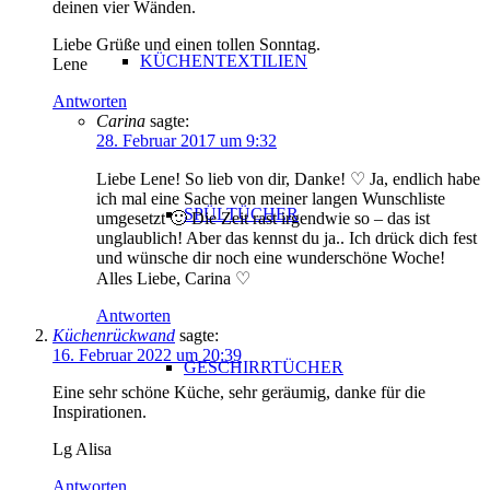
deinen vier Wänden.
Liebe Grüße und einen tollen Sonntag.
KÜCHENTEXTILIEN
Lene
Antworten
Carina
sagte:
28. Februar 2017 um 9:32
Liebe Lene! So lieb von dir, Danke! ♡ Ja, endlich habe
ich mal eine Sache von meiner langen Wunschliste
SPÜLTÜCHER
umgesetzt 🙂 Die Zeit rast irgendwie so – das ist
unglaublich! Aber das kennst du ja.. Ich drück dich fest
und wünsche dir noch eine wunderschöne Woche!
Alles Liebe, Carina ♡
Antworten
Küchenrückwand
sagte:
16. Februar 2022 um 20:39
GESCHIRRTÜCHER
Eine sehr schöne Küche, sehr geräumig, danke für die
Inspirationen.
Lg Alisa
Antworten