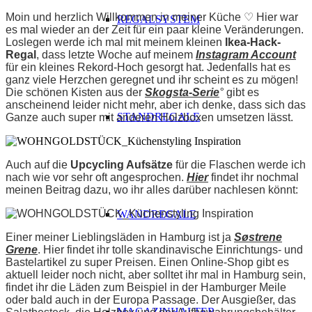
Moin und herzlich Willkommen in meiner Küche ♡ Hier war
REGALSYSTEM
es mal wieder an der Zeit für ein paar kleine Veränderungen.
Loslegen werde ich mal mit meinem kleinen
Ikea-Hack-
Regal
, dass letzte Woche auf meinem
Instagram Account
für ein kleines Rekord-Hoch gesorgt hat. Jedenfalls hat es
ganz viele Herzchen geregnet und ihr scheint es zu mögen!
Die schönen Kisten aus der
Skogsta-Serie
°
gibt es
anscheinend leider nicht mehr, aber ich denke, dass sich das
STANDREGALE
Ganze auch super mit anderen Holzboxen umsetzen lässt.
Auch auf die
Upcycling Aufsätze
für die Flaschen werde ich
nach wie vor sehr oft angesprochen.
Hier
findet ihr nochmal
meinen Beitrag dazu, wo ihr alles darüber nachlesen könnt:
WANDREGALE
Einer meiner Lieblingsläden in Hamburg ist ja
Søstrene
Grene
. Hier findet ihr tolle skandinavische Einrichtungs- und
Bastelartikel zu super Preisen. Einen Online-Shop gibt es
aktuell leider noch nicht, aber solltet ihr mal in Hamburg sein,
findet ihr die Läden zum Beispiel in der Hamburger Meile
oder bald auch in der Europa Passage. Der Ausgießer, das
MAGAZINHALTER