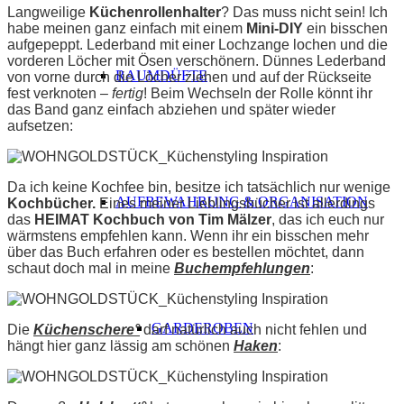
Langweilige
Küchenrollenhalter
? Das muss nicht sein! Ich
habe meinen ganz einfach mit einem
Mini-DIY
ein bisschen
aufgepeppt. Lederband mit einer Lochzange lochen und die
vorderen Löcher mit Ösen verschönern. Dünnes Lederband
RAUMDÜFTE
von vorne durch die Löcher ziehen und auf der Rückseite
fest verknoten
– fertig
! Beim Wechseln der Rolle könnt ihr
das Band ganz einfach abziehen und später wieder
aufsetzen:
Da ich keine Kochfee bin, besitze ich tatsächlich nur wenige
AUFBEWAHRUNG & ORGANISATION
Kochbücher.
Eines meiner Lieblingsbücher ist allerdings
das
HEIMAT Kochbuch von Tim Mälzer
, das ich euch nur
wärmstens empfehlen kann. Wenn ihr ein bisschen mehr
über das Buch erfahren oder es bestellen möchtet, dann
schaut doch mal in meine
Buchempfehlungen
:
GARDEROBEN
Die
Küchenschere
°
darf natürlich auch nicht fehlen und
hängt hier ganz lässig am schönen
Haken
: