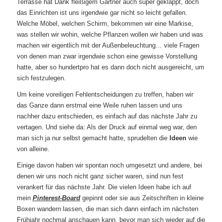
Terrasse hat Dank fleißigem Gärtner auch super geklappt, doch
das Einrichten ist uns irgendwie gar nicht so leicht gefallen.
Welche Möbel, welchen Schirm, bekommen wir eine Markise,
was stellen wir wohin, welche Pflanzen wollen wir haben und was
machen wir eigentlich mit der Außenbeleuchtung… viele Fragen
von denen man zwar irgendwie schon eine gewisse Vorstellung
hatte, aber so hundertpro hat es dann doch nicht ausgereicht, um
sich festzulegen.
Um keine voreiligen Fehlentscheidungen zu treffen, haben wir
das Ganze dann erstmal eine Weile ruhen lassen und uns
nachher dazu entschieden, es einfach auf das nächste Jahr zu
vertagen. Und siehe da: Als der Druck auf einmal weg war, den
man sich ja nur selbst gemacht hatte, sprudelten die
Ideen
wie
von alleine.
Einige davon haben wir spontan noch umgesetzt und andere, bei
denen wir uns noch nicht ganz sicher waren, sind nun fest
verankert für das nächste Jahr. Die vielen Ideen habe ich auf
mein
Pinterest-Board
gepinnt oder sie aus Zeitschriften in kleine
Boxen wandern lassen, die man sich dann einfach im nächsten
Frühjahr nochmal anschauen kann, bevor man sich wieder auf die