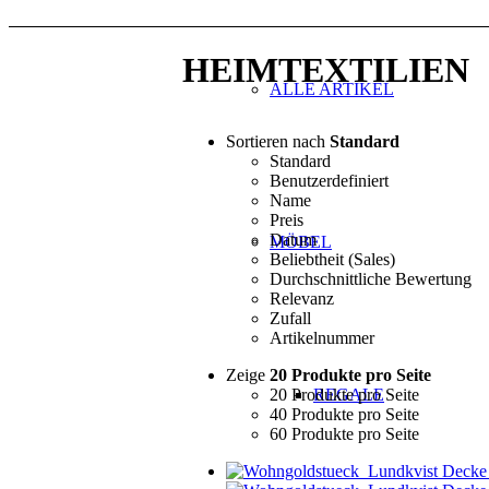
HEIMTEXTILIEN
ALLE ARTIKEL
Sortieren nach
Standard
Standard
Benutzerdefiniert
Name
Preis
Datum
MÖBEL
Beliebtheit (Sales)
Durchschnittliche Bewertung
Relevanz
Zufall
Artikelnummer
Zeige
20 Produkte pro Seite
20 Produkte pro Seite
REGALE
40 Produkte pro Seite
60 Produkte pro Seite