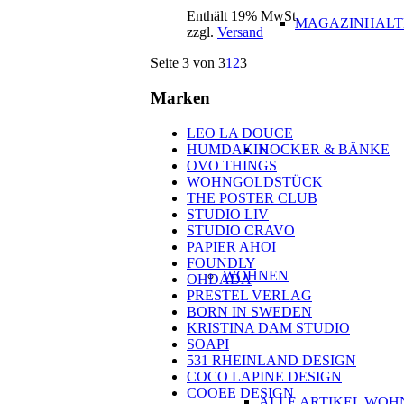
Enthält 19% MwSt.
MAGAZINHALT
zzgl.
Versand
Seite 3 von 3
1
2
3
Marken
LEO LA DOUCE
HUMDAKIN
HOCKER & BÄNKE
OVO THINGS
WOHNGOLDSTÜCK
THE POSTER CLUB
STUDIO LIV
STUDIO CRAVO
PAPIER AHOI
FOUNDLY
WOHNEN
OHDADA
PRESTEL VERLAG
BORN IN SWEDEN
KRISTINA DAM STUDIO
SOAPI
531 RHEINLAND DESIGN
COCO LAPINE DESIGN
COOEE DESIGN
ALLE ARTIKEL WOH