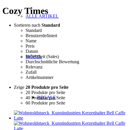
Cozy Times
ALLE ARTIKEL
Sortieren nach
Standard
Standard
Benutzerdefiniert
Name
Preis
Datum
Beliebtheit (Sales)
MÖBEL
Durchschnittliche Bewertung
Relevanz
Zufall
Artikelnummer
Zeige
20 Produkte pro Seite
20 Produkte pro Seite
REGALE
40 Produkte pro Seite
60 Produkte pro Seite