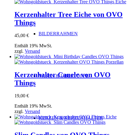
Kerzenhalter Tree Eiche von OVO
Things
BILDERRAHMEN
45,00
€
Enthält 19% MwSt.
zzgl.
Versand
Kerzenhalter Canele von OVO
VASEN & ÜBERTÖPFE
Things
19,00
€
Enthält 19% MwSt.
zzgl.
Versand
KERZEN & KERZENHALTER
Slim Candles von OVO Things