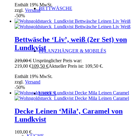
Enthält 19% MwSt.
BETTWÄSCHE
zzgl.
Versand
-50%
Bettwäsche ‘Liv’, weiß (2er Set) von
Lundkvist
PFLANZHÄNGER & MOBILÉS
219,00
€
Ursprünglicher Preis war:
219,00 €
109,50
€
Aktueller Preis ist: 109,50 €.
Enthält 19% MwSt.
zzgl.
Versand
-50%
UHREN
Decke Leinen ‘Mila’, Caramel von
Lundkvist
169,00
€
KÜCHE