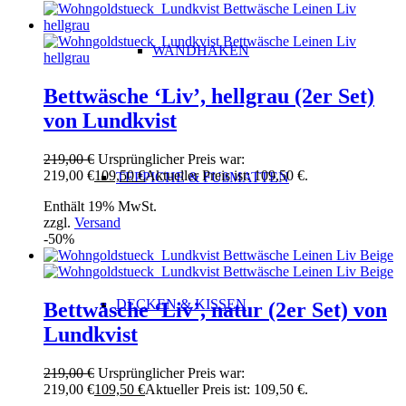
WANDHAKEN
Bettwäsche ‘Liv’, hellgrau (2er Set)
von Lundkvist
219,00
€
Ursprünglicher Preis war:
219,00 €
109,50
€
Aktueller Preis ist: 109,50 €.
TEPPICHE & FUßMATTEN
Enthält 19% MwSt.
zzgl.
Versand
-50%
DECKEN & KISSEN
Bettwäsche ‘Liv’, natur (2er Set) von
Lundkvist
219,00
€
Ursprünglicher Preis war:
219,00 €
109,50
€
Aktueller Preis ist: 109,50 €.