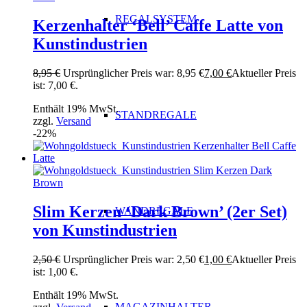
REGALSYSTEM
Kerzenhalter ‘Bell’ Caffe Latte von
Kunstindustrien
8,95
€
Ursprünglicher Preis war: 8,95 €
7,00
€
Aktueller Preis
ist: 7,00 €.
Enthält 19% MwSt.
STANDREGALE
zzgl.
Versand
-22%
Slim Kerzen ‘Dark Brown’ (2er Set)
WANDREGALE
von Kunstindustrien
2,50
€
Ursprünglicher Preis war: 2,50 €
1,00
€
Aktueller Preis
ist: 1,00 €.
Enthält 19% MwSt.
MAGAZINHALTER