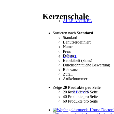
Kerzenschale
ALLE ARTIKEL
Sortieren nach
Standard
Standard
Benutzerdefiniert
Name
Preis
Datum
MÖBEL
Beliebtheit (Sales)
Durchschnittliche Bewertung
Relevanz
Zufall
Artikelnummer
Zeige
20 Produkte pro Seite
20 Produkte pro Seite
REGALE
40 Produkte pro Seite
60 Produkte pro Seite