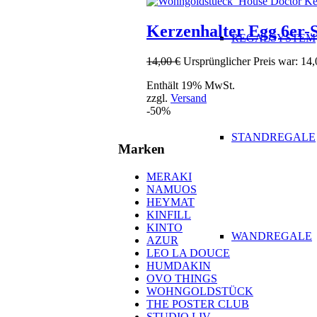
Kerzenhalter Egg 6er-
REGALSYSTEM
14,00
€
Ursprünglicher Preis war: 14,
Enthält 19% MwSt.
zzgl.
Versand
-50%
STANDREGALE
Marken
MERAKI
NAMUOS
HEYMAT
KINFILL
KINTO
WANDREGALE
AZUR
LEO LA DOUCE
HUMDAKIN
OVO THINGS
WOHNGOLDSTÜCK
THE POSTER CLUB
STUDIO LIV