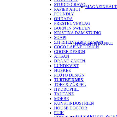
STUDIO CRAVO
MAGAZINHALT
PAPIER AHOI
FOUNDLY
OHDADA
PRESTEL VERLAG
BORN IN SWEDEN
KRISTINA DAM STUDIO
SOAPI
531 RHEINLAND DESIGN
HOCKER & BÄNKE
COCO LAPINE DESIGN
COOEE DESIGN
ATISAN
DRAAD ZAKEN
LUNDKVIST
HUSKEE
PLUTO DESIGN
WOHNEN
TURTLE BAGS
TOFF & ZÜRPEL
HYDROPHIL
TAUTANZ
MOEBE
KUNSTINDUSTRIEN
HOUSE DOCTOR
PUIK
ALLE ARTIKEL WOH