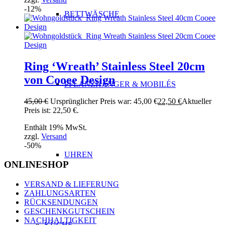
-12%
BETTWÄSCHE
Ring ‘Wreath’ Stainless Steel 20cm
von Cooee Design
PFLANZHÄNGER & MOBILÉS
45,00
€
Ursprünglicher Preis war: 45,00 €
22,50
€
Aktueller
Preis ist: 22,50 €.
Enthält 19% MwSt.
zzgl.
Versand
-50%
UHREN
ONLINESHOP
VERSAND & LIEFERUNG
ZAHLUNGSARTEN
RÜCKSENDUNGEN
GESCHENKGUTSCHEIN
NACHHALTIGKEIT
KÜCHE