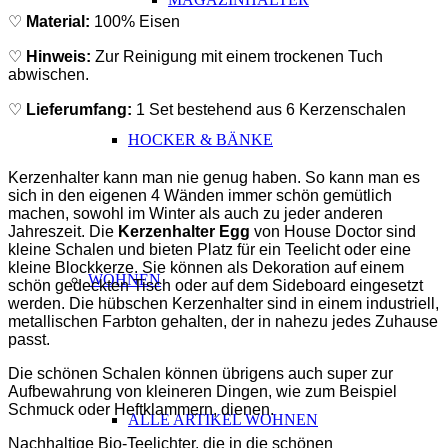
♡
Material:
100% Eisen
♡
Hinweis:
Zur Reinigung mit einem trockenen Tuch
abwischen.
♡
Lieferumfang:
1 Set bestehend aus 6 Kerzenschalen
HOCKER & BÄNKE
ABSATZ
Kerzenhalter kann man nie genug haben. So kann man es
sich in den eigenen 4 Wänden immer schön gemütlich
machen, sowohl im Winter als auch zu jeder anderen
Jahreszeit. Die
Kerzenhalter Egg
von House Doctor sind
kleine Schalen und bieten Platz für ein Teelicht oder eine
kleine Blockkerze. Sie können als Dekoration auf einem
WOHNEN
schön gedeckten Tisch oder auf dem Sideboard eingesetzt
werden. Die hübschen Kerzenhalter sind in einem industriell,
metallischen Farbton gehalten, der in nahezu jedes Zuhause
passt.
Die schönen Schalen können übrigens auch super zur
Aufbewahrung von kleineren Dingen, wie zum Beispiel
Schmuck oder Heftklammern, dienen.
ALLE ARTIKEL WOHNEN
Nachhaltige Bio-Teelichter, die in die schönen