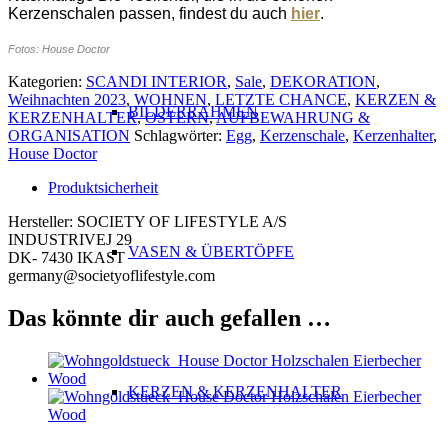
Kerzenschalen passen, findest du auch
hier
.
Fotos: House Doctor
Kategorien:
SCANDI INTERIOR
,
Sale
,
DEKORATION
,
Weihnachten 2023
,
WOHNEN
,
LETZTE CHANCE
,
KERZEN &
BILDERRAHMEN
KERZENHALTER
,
OSTERN
,
AUFBEWAHRUNG &
ORGANISATION
Schlagwörter:
Egg
,
Kerzenschale
,
Kerzenhalter
,
House Doctor
Produktsicherheit
Hersteller:
SOCIETY OF LIFESTYLE A/S
INDUSTRIVEJ 29
VASEN & ÜBERTÖPFE
DK- 7430 IKAST
germany@societyoflifestyle.com
Das könnte dir auch gefallen …
KERZEN & KERZENHALTER