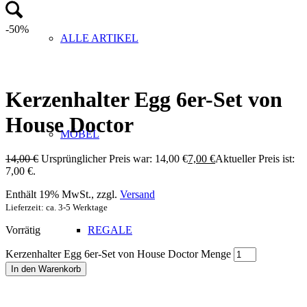
-50%
ALLE ARTIKEL
Kerzenhalter Egg 6er-Set von
House Doctor
MÖBEL
14,00
€
Ursprünglicher Preis war: 14,00 €
7,00
€
Aktueller Preis ist:
7,00 €.
Enthält 19% MwSt., zzgl.
Versand
Lieferzeit: ca. 3-5 Werktage
Vorrätig
REGALE
Kerzenhalter Egg 6er-Set von House Doctor Menge
In den Warenkorb