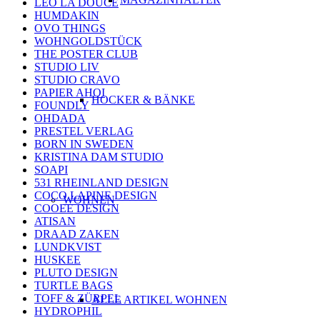
LEO LA DOUCE
HUMDAKIN
OVO THINGS
WOHNGOLDSTÜCK
THE POSTER CLUB
STUDIO LIV
STUDIO CRAVO
PAPIER AHOI
HOCKER & BÄNKE
FOUNDLY
OHDADA
PRESTEL VERLAG
BORN IN SWEDEN
KRISTINA DAM STUDIO
SOAPI
531 RHEINLAND DESIGN
COCO LAPINE DESIGN
WOHNEN
COOEE DESIGN
ATISAN
DRAAD ZAKEN
LUNDKVIST
HUSKEE
PLUTO DESIGN
TURTLE BAGS
TOFF & ZÜRPEL
ALLE ARTIKEL WOHNEN
HYDROPHIL