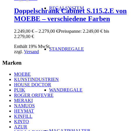
REGALSYSTEM
Doppelschrank Cabinet S.115.2.E von
MOEBE – verschiedene Farben
2.249,00
€
–
2.279,00
€
Preisspanne: 2.249,00 € bis
2.279,00 €
Enthält 19% MwSt.
STANDREGALE
zzgl.
Versand
Marken
MOEBE
KUNSTINDUSTRIEN
HOUSE DOCTOR
WANDREGALE
PUIK
ROGER ORFEVRE
MERAKI
NAMUOS
HEYMAT
KINFILL
KINTO
AZUR
MAGAZINHALTER