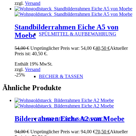
zzgl.
Versand
Standbilderrahmen Eiche A5 von
Moebe
SPÜLMITTEL & AUFBEWAHRUNG
54,00
€
Ursprünglicher Preis war: 54,00 €
40,50
€
Aktueller
Preis ist: 40,50 €.
Enthält 19% MwSt.
zzgl.
Versand
-25%
BECHER & TASSEN
Ähnliche Produkte
Bilderrahmen Eiche A2 von Moebe
TO GO BECHER & FLASCHEN
94,00
€
Ursprünglicher Preis war: 94,00 €
70,50
€
Aktueller