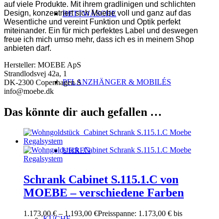
auf viele Produkte. Mit ihrem gradlinigen und schlichten
Design, konzentriert sich Moebe voll und ganz auf das
BETTWÄSCHE
Wesentliche und vereint Funktion und Optik perfekt
miteinander. Ein für mich perfektes Label und deswegen
freue ich mich umso mehr, dass ich es in meinem Shop
anbieten darf.
Hersteller:
MOEBE ApS
Strandlodsvej 42a, 1
PFLANZHÄNGER & MOBILÉS
DK-2300 Copenhagen S
info@moebe.dk
Das könnte dir auch gefallen …
UHREN
Schrank Cabinet S.115.1.C von
MOEBE – verschiedene Farben
1.173,00
€
–
1.193,00
€
Preisspanne: 1.173,00 € bis
KÜCHE