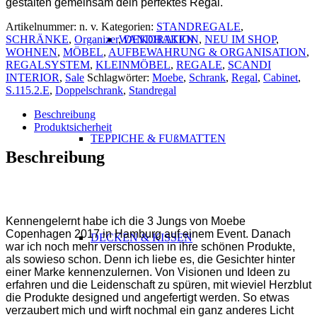
gestalten gemeinsam dein perfektes Regal.
Artikelnummer:
n. v.
Kategorien:
STANDREGALE
,
SCHRÄNKE
,
Organizer
,
DEKORATION
,
NEU IM SHOP
,
WANDHAKEN
WOHNEN
,
MÖBEL
,
AUFBEWAHRUNG & ORGANISATION
,
REGALSYSTEM
,
KLEINMÖBEL
,
REGALE
,
SCANDI
INTERIOR
,
Sale
Schlagwörter:
Moebe
,
Schrank
,
Regal
,
Cabinet
,
S.115.2.E
,
Doppelschrank
,
Standregal
Beschreibung
Produktsicherheit
TEPPICHE & FUßMATTEN
Beschreibung
Kennengelernt habe ich die 3 Jungs von Moebe
Copenhagen 2017 in Hamburg auf einem Event. Danach
DECKEN & KISSEN
war ich noch mehr verschossen in ihre schönen Produkte,
als sowieso schon. Denn ich liebe es, die Gesichter hinter
einer Marke kennenzulernen. Von Visionen und Ideen zu
erfahren und die Leidenschaft zu spüren, mit wieviel Herzblut
die Produkte designed und angefertigt werden. So etwas
verzaubert mich und wirft nochmal ein ganz anderes Licht