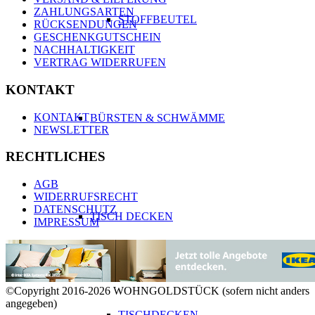
ZAHLUNGSARTEN
STOFFBEUTEL
RÜCKSENDUNGEN
GESCHENKGUTSCHEIN
NACHHALTIGKEIT
VERTRAG WIDERRUFEN
KONTAKT
KONTAKT
BÜRSTEN & SCHWÄMME
NEWSLETTER
RECHTLICHES
AGB
WIDERRUFSRECHT
DATENSCHUTZ
TISCH DECKEN
IMPRESSUM
©Copyright 2016-2026 WOHNGOLDSTÜCK (sofern nicht anders
angegeben)
TISCHDECKEN