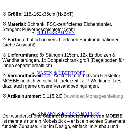
♡ Größe:
115x162x35cm (HxBxT)
♡ Material:
Schrank: FSC-zertifiziertes Eichenfurnier,
Stangen: Pulverbeschichteter Stahl
BILDERRAHMEN
♡ Farbe:
erhältlich in verschiedenen Farbkombinationen
(siehe Auswahl)
♡
Lieferumfang:
6x Stangen 115cm, 12x Endbolzen &
Wandhalterungen, 1x Doppelschrank groß (
Regalböden
für
Innen separat erhältlich)
VASEN & ÜBERTÖPFE
♡ Versandhinweis:
Der Artikel wird direkt vom Hersteller
MOEBE an dich verschickt. Lieferzeit ca. 7 Werktage. Lies
dazu auch gerne unsere
Versandbedingungen
.
♡
Artikelnummer:
S.115.2.E
Download Montageanleitung
ABSATZ
KERZEN & KERZENHALTER
Der wunderschöne
Cabinet Doppelschrank von
MOEBE
ist mehr als nur ein Möbelstück – er ist ein echtes Statement
für dein Zuhause. Klar im Design, einfach im Aufbau und