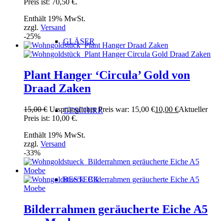
Preis ist: 70,50 €.
Enthält 19% MwSt.
zzgl.
Versand
-25%
GLÄSER
Plant Hanger ‘Circula’ Gold von
Draad Zaken
15,00
€
Ursprünglicher Preis war: 15,00 €
10,00
€
Aktueller
GESCHIRR
Preis ist: 10,00 €.
Enthält 19% MwSt.
zzgl.
Versand
-33%
BESTECK
Bilderrahmen geräucherte Eiche A5