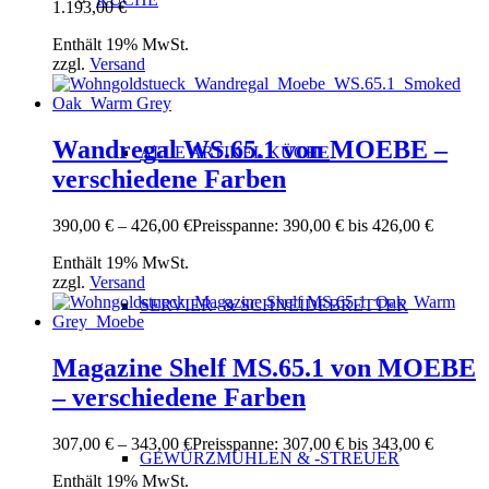
1.193,00 €
Enthält 19% MwSt.
zzgl.
Versand
Wandregal WS.65.1 von MOEBE –
ALLE ARTIKEL KÜCHE
verschiedene Farben
390,00
€
–
426,00
€
Preisspanne: 390,00 € bis 426,00 €
Enthält 19% MwSt.
zzgl.
Versand
SERVIER- & SCHNEIDEBRETTER
Magazine Shelf MS.65.1 von MOEBE
– verschiedene Farben
307,00
€
–
343,00
€
Preisspanne: 307,00 € bis 343,00 €
GEWÜRZMÜHLEN & -STREUER
Enthält 19% MwSt.