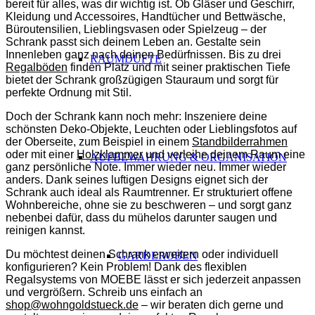
bereit für alles, was dir wichtig ist.
Ob Gläser und Geschirr,
Kleidung und Accessoires, Handtücher und Bettwäsche,
Büroutensilien, Lieblingsvasen oder Spielzeug – der
Schrank passt sich deinem Leben an. Gestalte sein
Innenleben ganz nach deinen Bedürfnissen. Bis zu drei
RAUMDÜFTE
Regalböden
finden Platz und mit seiner praktischen Tiefe
bietet der Schrank großzügigen Stauraum und sorgt für
perfekte Ordnung mit Stil.
Doch der Schrank kann noch mehr: Inszeniere deine
schönsten Deko-Objekte, Leuchten oder Lieblingsfotos auf
der Oberseite, zum Beispiel
in einem
Standbilderrahmen
oder mit einer
Holzklammer
und verleihe deinem Raum eine
AUFBEWAHRUNG & ORGANISATION
ganz persönliche Note. Immer wieder neu. Immer wieder
anders.
Dank seines luftigen Designs eignet sich der
Schrank auch ideal als Raumtrenner. Er strukturiert offene
Wohnbereiche, ohne sie zu beschweren – und sorgt ganz
nebenbei dafür, dass du mühelos darunter saugen und
reinigen kannst.
Du möchtest deinen Schrank erweitern oder individuell
GARDEROBEN
konfigurieren? Kein Problem! Dank des flexiblen
Regalsystems von MOEBE lässt er sich jederzeit anpassen
und vergrößern. Schreib uns einfach an
shop@wohngoldstueck.de
– wir beraten dich gerne und