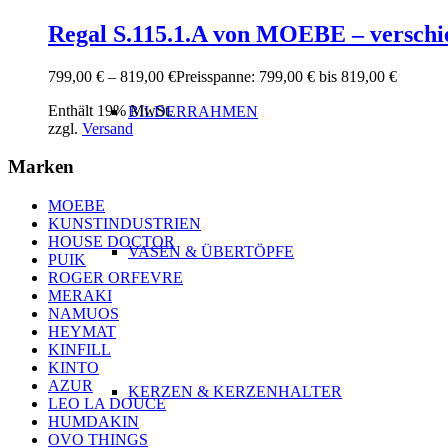
Regal S.115.1.A von MOEBE – verschi
799,00
€
–
819,00
€
Preisspanne: 799,00 € bis 819,00 €
Enthält 19% MwSt.
BILDERRAHMEN
zzgl.
Versand
Marken
MOEBE
KUNSTINDUSTRIEN
HOUSE DOCTOR
VASEN & ÜBERTÖPFE
PUIK
ROGER ORFEVRE
MERAKI
NAMUOS
HEYMAT
KINFILL
KINTO
AZUR
KERZEN & KERZENHALTER
LEO LA DOUCE
HUMDAKIN
OVO THINGS