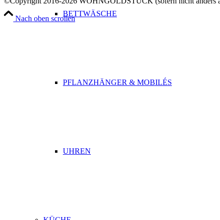
©Copyright 2016-2026 WOHNGOLDSTÜCK (sofern nicht anders a
BETTWÄSCHE
Nach oben scrollen
PFLANZHÄNGER & MOBILÉS
UHREN
KÜCHE