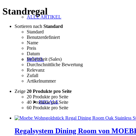
Standregal
ALLE ARTIKEL
Sortieren nach
Standard
Standard
Benutzerdefiniert
Name
Preis
Datum
Beliebtheit (Sales)
MÖBEL
Durchschnittliche Bewertung
Relevanz
Zufall
Artikelnummer
Zeige
20 Produkte pro Seite
20 Produkte pro Seite
REGALE
40 Produkte pro Seite
60 Produkte pro Seite
Regalsystem Dining Room von MOEBE 