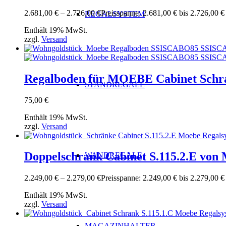
2.681,00
€
–
2.726,00
€
Preisspanne: 2.681,00 € bis 2.726,00 €
REGALSYSTEM
Enthält 19% MwSt.
zzgl.
Versand
Regalboden für MOEBE Cabinet Schra
STANDREGALE
75,00
€
Enthält 19% MwSt.
zzgl.
Versand
Doppelschrank Cabinet S.115.2.E von
WANDREGALE
2.249,00
€
–
2.279,00
€
Preisspanne: 2.249,00 € bis 2.279,00 €
Enthält 19% MwSt.
zzgl.
Versand
MAGAZINHALTER