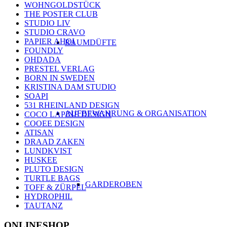
WOHNGOLDSTÜCK
THE POSTER CLUB
STUDIO LIV
STUDIO CRAVO
PAPIER AHOI
RAUMDÜFTE
FOUNDLY
OHDADA
PRESTEL VERLAG
BORN IN SWEDEN
KRISTINA DAM STUDIO
SOAPI
531 RHEINLAND DESIGN
AUFBEWAHRUNG & ORGANISATION
COCO LAPINE DESIGN
COOEE DESIGN
ATISAN
DRAAD ZAKEN
LUNDKVIST
HUSKEE
PLUTO DESIGN
TURTLE BAGS
GARDEROBEN
TOFF & ZÜRPEL
HYDROPHIL
TAUTANZ
ONLINESHOP