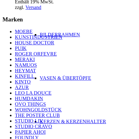
Enthält 19% MwSt.
zzgl.
Versand
Marken
MOEBE
BILDERRAHMEN
KUNSTINDUSTRIEN
HOUSE DOCTOR
PUIK
ROGER ORFEVRE
MERAKI
NAMUOS
HEYMAT
KINFILL
VASEN & ÜBERTÖPFE
KINTO
AZUR
LEO LA DOUCE
HUMDAKIN
OVO THINGS
WOHNGOLDSTÜCK
THE POSTER CLUB
STUDIO LIV
KERZEN & KERZENHALTER
STUDIO CRAVO
PAPIER AHOI
FOUNDLY