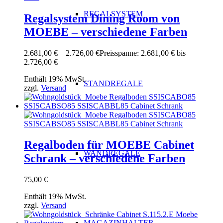
REGALSYSTEM
Regalsystem Dining Room von
MOEBE – verschiedene Farben
2.681,00
€
–
2.726,00
€
Preisspanne: 2.681,00 € bis
2.726,00 €
Enthält 19% MwSt.
STANDREGALE
zzgl.
Versand
Regalboden für MOEBE Cabinet
WANDREGALE
Schrank – verschiedene Farben
75,00
€
Enthält 19% MwSt.
zzgl.
Versand
MAGAZINHALTER