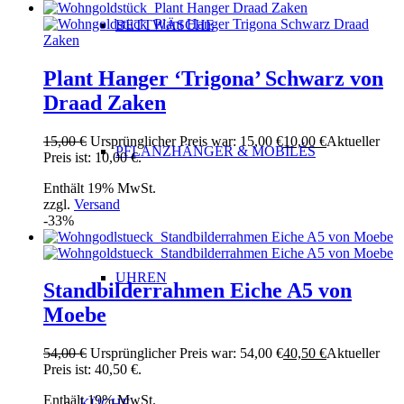
BETTWÄSCHE
Plant Hanger ‘Trigona’ Schwarz von
Draad Zaken
15,00
€
Ursprünglicher Preis war: 15,00 €
10,00
€
Aktueller
PFLANZHÄNGER & MOBILÉS
Preis ist: 10,00 €.
Enthält 19% MwSt.
zzgl.
Versand
-33%
UHREN
Standbilderrahmen Eiche A5 von
Moebe
54,00
€
Ursprünglicher Preis war: 54,00 €
40,50
€
Aktueller
Preis ist: 40,50 €.
Enthält 19% MwSt.
KÜCHE