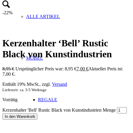
-22%
ALLE ARTIKEL
Kerzenhalter ‘Bell’ Rustic
Black von Kunstindustrien
MÖBEL
8,95
€
Ursprünglicher Preis war: 8,95 €
7,00
€
Aktueller Preis ist:
7,00 €.
Enthält 19% MwSt., zzgl.
Versand
Lieferzeit: ca. 3-5 Werktage
Vorrätig
REGALE
Kerzenhalter 'Bell' Rustic Black von Kunstindustrien Menge
In den Warenkorb