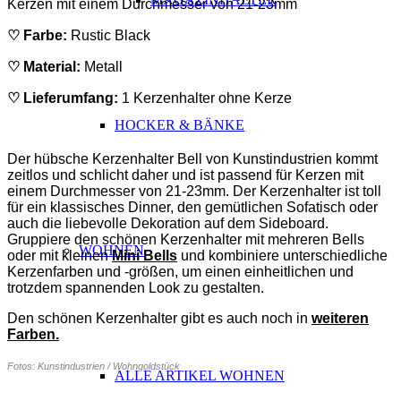
Kerzen mit einem Durchmesser von 21-23mm
♡ Farbe:
Rustic Black
♡ Material:
Metall
♡ Lieferumfang:
1 Kerzenhalter ohne Kerze
HOCKER & BÄNKE
ABSATZ
Der hübsche Kerzenhalter Bell von Kunstindustrien kommt
zeitlos und schlicht daher und ist passend für Kerzen mit
einem Durchmesser von 21-23mm. Der Kerzenhalter ist toll
für ein klassisches Dinner, den gemütlichen Sofatisch oder
auch die liebevolle Dekoration auf dem Sideboard.
Gruppiere den schönen Kerzenhalter mit mehreren Bells
WOHNEN
oder mit kleinen
Mini Bells
und kombiniere unterschiedliche
Kerzenfarben und -größen, um einen einheitlichen und
trotzdem spannenden Look zu gestalten.
Den schönen Kerzenhalter gibt es auch noch in
weiteren
Farben.
Fotos: Kunstindustrien / Wohngoldstück
ALLE ARTIKEL WOHNEN
ABSAT