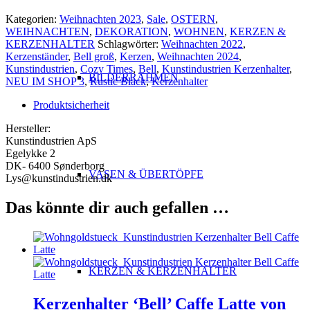
Kategorien:
Weihnachten 2023
,
Sale
,
OSTERN
,
WEIHNACHTEN
,
DEKORATION
,
WOHNEN
,
KERZEN &
KERZENHALTER
Schlagwörter:
Weihnachten 2022
,
Kerzenständer
,
Bell groß
,
Kerzen
,
Weihnachten 2024
,
Kunstindustrien
,
Cozy Times
,
Bell
,
Kunstindustrien Kerzenhalter
,
BILDERRAHMEN
NEU IM SHOP 3
,
Rustic Black
,
Kerzenhalter
Produktsicherheit
Hersteller:
Kunstindustrien ApS
Egelykke 2
DK- 6400 Sønderborg
VASEN & ÜBERTÖPFE
Lys@kunstindustrien.dk
Das könnte dir auch gefallen …
KERZEN & KERZENHALTER
Kerzenhalter ‘Bell’ Caffe Latte von