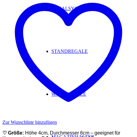
REGALSYSTEM
STANDREGALE
WANDREGALE
Zur Wunschliste hinzufügen
♡ Größe:
Höhe 4cm, Durchmesser 6cm – geeignet für
MAGAZINHALTER