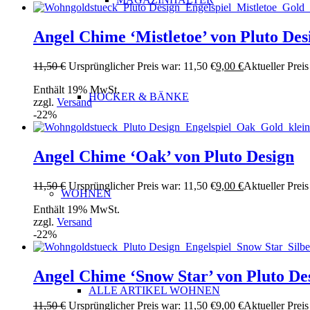
Angel Chime ‘Mistletoe’ von Pluto Des
11,50
€
Ursprünglicher Preis war: 11,50 €
9,00
€
Aktueller Preis 
Enthält 19% MwSt.
HOCKER & BÄNKE
zzgl.
Versand
-22%
Angel Chime ‘Oak’ von Pluto Design
11,50
€
Ursprünglicher Preis war: 11,50 €
9,00
€
Aktueller Preis 
WOHNEN
Enthält 19% MwSt.
zzgl.
Versand
-22%
Angel Chime ‘Snow Star’ von Pluto De
ALLE ARTIKEL WOHNEN
11,50
€
Ursprünglicher Preis war: 11,50 €
9,00
€
Aktueller Preis 