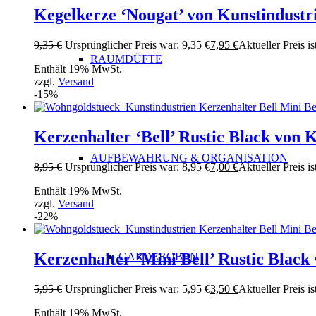
Kegelkerze ‘Nougat’ von Kunstindustr
9,35
€
Ursprünglicher Preis war: 9,35 €
7,95
€
Aktueller Preis is
RAUMDÜFTE
Enthält 19% MwSt.
zzgl.
Versand
-15%
Kerzenhalter ‘Bell’ Rustic Black von 
AUFBEWAHRUNG & ORGANISATION
8,95
€
Ursprünglicher Preis war: 8,95 €
7,00
€
Aktueller Preis is
Enthält 19% MwSt.
zzgl.
Versand
-22%
Kerzenhalter ‘Mini Bell’ Rustic Black
GARDEROBEN
5,95
€
Ursprünglicher Preis war: 5,95 €
3,50
€
Aktueller Preis is
Enthält 19% MwSt.