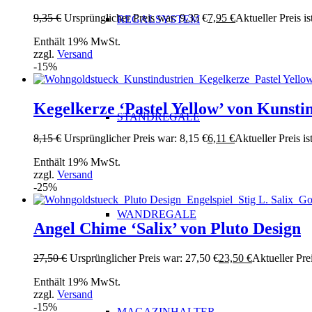
9,35
€
Ursprünglicher Preis war: 9,35 €
7,95
€
Aktueller Preis is
REGALSYSTEM
Enthält 19% MwSt.
zzgl.
Versand
-15%
Kegelkerze ‘Pastel Yellow’ von Kunsti
STANDREGALE
8,15
€
Ursprünglicher Preis war: 8,15 €
6,11
€
Aktueller Preis ist
Enthält 19% MwSt.
zzgl.
Versand
-25%
WANDREGALE
Angel Chime ‘Salix’ von Pluto Design
27,50
€
Ursprünglicher Preis war: 27,50 €
23,50
€
Aktueller Prei
Enthält 19% MwSt.
zzgl.
Versand
-15%
MAGAZINHALTER