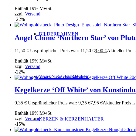
Enthält 19% MwSt.
zzgl.
Versand
-22%
BILDERRAHMEN
Angel Chime ‘Northern Star’ von Plut
11,50
€
Ursprünglicher Preis war: 11,50 €
9,00
€
Aktueller Preis 
Enthält 19% MwSt.
zzgl.
Versand
-22%
VASEN & ÜBERTÖPFE
Kegelkerze ‘Off White’ von Kunstindu
9,35
€
Ursprünglicher Preis war: 9,35 €
7,95
€
Aktueller Preis is
Enthält 19% MwSt.
zzgl.
Versand
KERZEN & KERZENHALTER
-15%