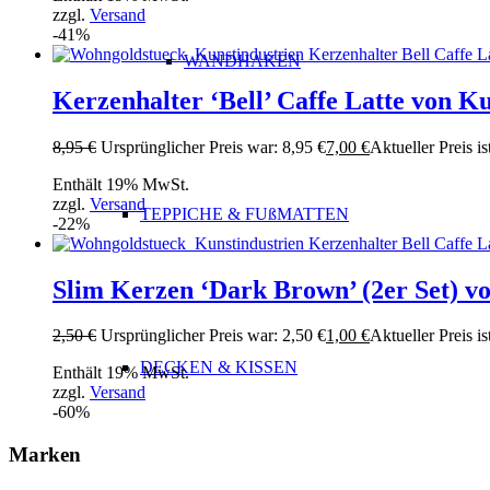
zzgl.
Versand
-41%
WANDHAKEN
Kerzenhalter ‘Bell’ Caffe Latte von K
8,95
€
Ursprünglicher Preis war: 8,95 €
7,00
€
Aktueller Preis is
Enthält 19% MwSt.
zzgl.
Versand
TEPPICHE & FUßMATTEN
-22%
Slim Kerzen ‘Dark Brown’ (2er Set) v
2,50
€
Ursprünglicher Preis war: 2,50 €
1,00
€
Aktueller Preis is
DECKEN & KISSEN
Enthält 19% MwSt.
zzgl.
Versand
-60%
Marken