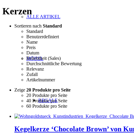
Kerzen
ALLE ARTIKEL
Sortieren nach
Standard
Standard
Benutzerdefiniert
Name
Preis
Datum
Beliebtheit (Sales)
MÖBEL
Durchschnittliche Bewertung
Relevanz
Zufall
Artikelnummer
Zeige
20 Produkte pro Seite
20 Produkte pro Seite
REGALE
40 Produkte pro Seite
60 Produkte pro Seite
Kegelkerze ‘Chocolate Brown’ von Kun