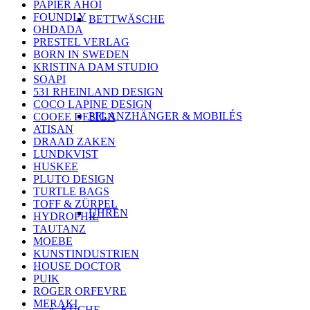
PAPIER AHOI
FOUNDLY
BETTWÄSCHE
OHDADA
PRESTEL VERLAG
BORN IN SWEDEN
KRISTINA DAM STUDIO
SOAPI
531 RHEINLAND DESIGN
COCO LAPINE DESIGN
PFLANZHÄNGER & MOBILÉS
COOEE DESIGN
ATISAN
DRAAD ZAKEN
LUNDKVIST
HUSKEE
PLUTO DESIGN
TURTLE BAGS
TOFF & ZÜRPEL
UHREN
HYDROPHIL
TAUTANZ
MOEBE
KUNSTINDUSTRIEN
HOUSE DOCTOR
PUIK
ROGER ORFEVRE
MERAKI
KÜCHE