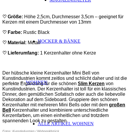
♡ Größe:
Höhe 2,5cm, Durchmesser 3,5cm – geeignet für
Kerzen mit einem Durchmesser von 13mm
♡ Farbe:
Rustic Black
HOCKER & BÄNKE
♡ Material:
Metall
♡ Lieferumfang:
1 Kerzenhalter ohne Kerze
ABSATZ
Der hübsche kleine Kerzenhalter Mini Bell von
Kunstindustrien kommt zeitlos und schlicht daher und ist die
WOHNEN
perfekte Ergänzung für die schönen
Slim Kerzen
von
Kunstindustrien. Der Kerzenhalter ist toll für ein klassisches
Dinner, den gemütlichen Sofatisch oder auch die liebevolle
Dekoration auf dem Sideboard. Gruppiere den schönen
Kerzenhalter mit mehreren Mini Bells oder mit dem
großen
Bell
Kerzenhalter und kombiniere unterschiedliche
Kerzenfarben, um einen einheitlichen und trotzdem
spannenden Look zu gestalten.
ALLE ARTIKEL WOHNEN
Fotos: Kunstindustrien / Wohngoldstück