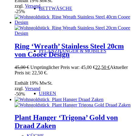
Enthält 19% MwSt.
zzgl.
Versand
BETTWÄSCHE
-25%
Ring ‘Wreath’ Stainless Steel 20cm
PFLANZHÄNGER & MOBILÉS
von Cooee Design
45,00
€
Ursprünglicher Preis war: 45,00 €
22,50
€
Aktueller
Preis ist: 22,50 €.
Enthält 19% MwSt.
zzgl.
Versand
UHREN
-50%
Plant Hanger ‘Trigona’ Gold von
Draad Zaken
KÜCHE