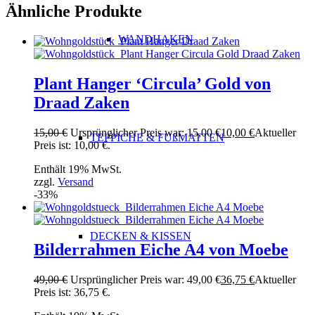
Ähnliche Produkte
WANDHAKEN
Plant Hanger ‘Circula’ Gold von
Draad Zaken
15,00
€
Ursprünglicher Preis war: 15,00 €
10,00
€
Aktueller
TEPPICHE & FUßMATTEN
Preis ist: 10,00 €.
Enthält 19% MwSt.
zzgl.
Versand
-33%
DECKEN & KISSEN
Bilderrahmen Eiche A4 von Moebe
49,00
€
Ursprünglicher Preis war: 49,00 €
36,75
€
Aktueller
Preis ist: 36,75 €.