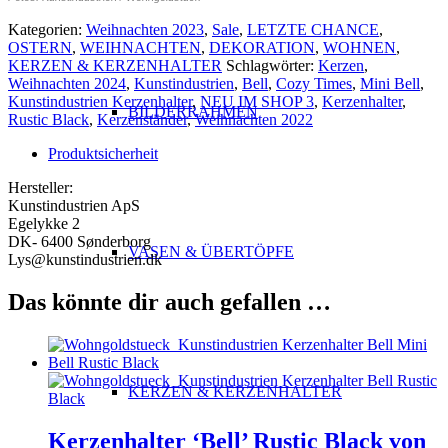
Kategorien:
Weihnachten 2023
,
Sale
,
LETZTE CHANCE
,
OSTERN
,
WEIHNACHTEN
,
DEKORATION
,
WOHNEN
,
KERZEN & KERZENHALTER
Schlagwörter:
Kerzen
,
Weihnachten 2024
,
Kunstindustrien
,
Bell
,
Cozy Times
,
Mini Bell
,
Kunstindustrien Kerzenhalter
,
NEU IM SHOP 3
,
Kerzenhalter
,
BILDERRAHMEN
Rustic Black
,
Kerzenständer
,
Weihnachten 2022
Produktsicherheit
Hersteller:
Kunstindustrien ApS
Egelykke 2
DK- 6400 Sønderborg
VASEN & ÜBERTÖPFE
Lys@kunstindustrien.dk
Das könnte dir auch gefallen …
KERZEN & KERZENHALTER
Kerzenhalter ‘Bell’ Rustic Black von