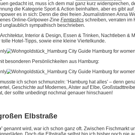
uen gedacht ist, muss ich dem mal ganz kurz widersprechen, denn 
nung die Kategorie Sport & Action beinhalten, aber es gibt auf
uenpower es in sich: Denn die drei freien Journalistinnen Anna 
igenes Online-Girlpower-Zine
Femtastics
schreiben, verraten im
nd unglaublich sympathisch beschrieben.
rchitektur, Interior & Design, Essen & Trinken, Nachtleben & M
olle Hotel-Tipps, sowie eine kleine Viertelkunde.
it besonderen Persönlichkeiten aus Hamburg:
 musste ich schon schmunzeln: ‘Hamburg hat alles’ – denn gen
hviertel, Geschichte auf Modernes, Alster auf Elbe, Großstadttre
 hat, der sollte unbedingt nochmal genauer hinschauen!
 großen Elbstraße
e’
genannt wird, war ich schon ganz oft. Zwischen Fischmarkt un
gnerläden. Doch die Elbstraße selbst bin ich bisher noch nie 