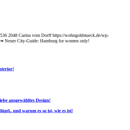
536
2048
Carina vom Dorff
https://wohngoldstueck.de/wp-
↠ Neuer City-Guide: Hamburg for women only!
terior!
iebe ausgewähltes Design!
l.. und warum es so ist, wie es ist!