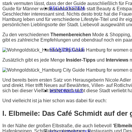
stark vermuten lässt, dass der der Guide ausschließlich für Fra
REGALSYSTEM
Guide für Männer würde wahrscheinlich statt Beauty & Entspan
Geschlechter interessant sind. Nichts desto trotz hat die Fra
Hamburg leben und für verschiedene Lifestyle-Titel und ihr e
persönlichen Lieblingsorte der Stadt. Liebevoll ausgewählt u
Zu den verschiedenen
Themenbereichen
Mode & Shopping, A
gibt es zahlreiche Empfehlungen und obendrauf noch ein paar t
STANDREGALE
Zusätzlich gibt es jede Menge
Insider-Tipps
und
Interviews
m
Und bereits beim ersten Satz von Herausgeberin Nicole Adler
und direkt. Hier trifft Neues auf Bewährtes, Villen- auf Rotlic
sich bei dieser Vielfalt bisher noch nicht diese Stadt verliebt
WANDREGALE
Und vielleicht ist ja hier schon was dabei für euch:
I. Elbmeile: Das Café Schmidt auf der
In der Nähe der großen Elbstraße, die auch liebevoll
‘Elbmeil
Hafenkneipen, Schifffahrtsunternehmen, Restaurants und Desi
MAGAZINHALTER