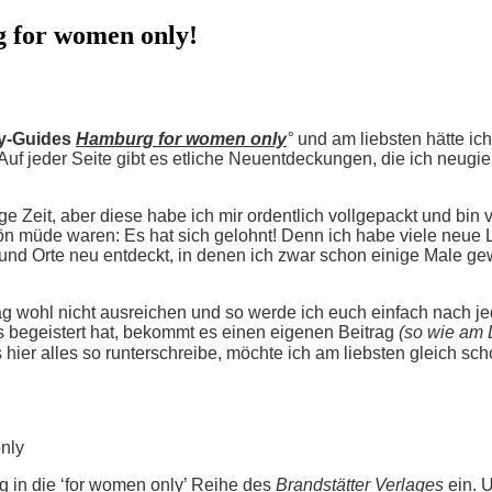
 for women only!
ty-Guides
Hamburg for women only
°
und am liebsten hätte ich
Auf jeder Seite gibt es etliche Neuentdeckungen, die ich neugi
ge Zeit, aber diese habe ich mir ordentlich vollgepackt und bin vo
müde waren: Es hat sich gelohnt! Denn ich habe viele neue L
d Orte neu entdeckt, in denen ich zwar schon einige Male gewe
rag wohl nicht ausreichen und so werde ich euch einfach nach j
begeistert hat, bekommt es einen eigenen Beitrag
(so wie am 
s hier alles so runterschreibe, möchte ich am liebsten gleich sch
 in die ‘for women only’ Reihe des
Brandstätter Verlages
ein. 