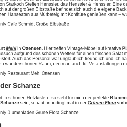
n Starkoch Steffen Henssler, das Henssler & Henssler. Eine de
ch auf der großen Elbstraße befindet sich auch die eigene Back
chen Hanseaten aus Mürbeteig mit Konfitüre genießen kann – w
ant
Mehl
in
Ottensen
. Hier treffen Vintage-Möbel auf kreative
Pi
esuch aufgrund des schönen Wetters für einen frischen Salat m
stert. Auch das Personal war unglaublich freundlich und ich 
inen wunderschönen Raum, den man auch für Veranstaltungen mi
n der Schanze
t in schönen Holzkisten.. so sieht für mich der perfekte
Blumen
r
Schanze
seid, schaut unbedingt mal in der
Grünen Flora
vorbe
n