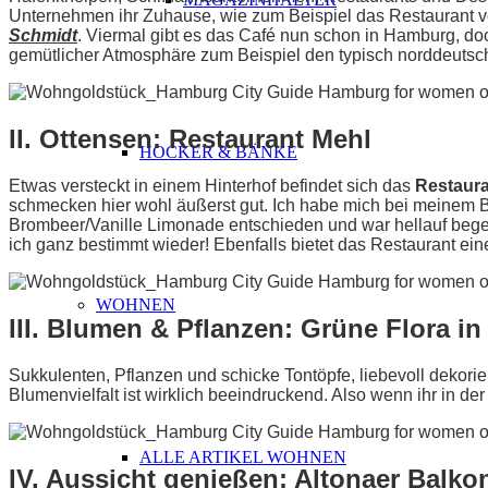
Unternehmen ihr Zuhause, wie zum Beispiel das Restaurant vo
Schmidt
. Viermal gibt es das Café nun schon in Hamburg, do
gemütlicher Atmosphäre zum Beispiel den typisch norddeuts
II. Ottensen: Restaurant Mehl
HOCKER & BÄNKE
Etwas versteckt in einem Hinterhof befindet sich das
Restaur
schmecken hier wohl äußerst gut. Ich habe mich bei meinem B
Brombeer/Vanille Limonade entschieden und war hellauf begei
ich ganz bestimmt wieder! Ebenfalls bietet das Restaurant e
WOHNEN
III. Blumen & Pflanzen: Grüne Flora i
Sukkulenten, Pflanzen und schicke Tontöpfe, liebevoll dekorier
Blumenvielfalt ist wirklich beeindruckend. Also wenn ihr in de
ALLE ARTIKEL WOHNEN
IV. Aussicht genießen: Altonaer Balko