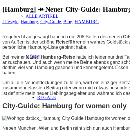
[Hamburg] ↠ Neuer City-Guide: Hamburg
ALLE ARTIKEL
Lifestyle
,
Hamburg
,
City-Guide
,
Blog
,
HAMBURG
Regelrecht aufgesaugt habe ich die 208 Seiten des neuen
Ci
von Außen ist der schöne
Reiseführer
ein wahres Goldstück: 
persönliche Hamburg-Liste gepinnt habe.
MÖBEL
Bei meiner letzten
Hamburg-Reise
hatte ich leider nur drei Ta
anzuschauen. Und auch wenn meine Beine abends ganz schön 
dorthin viel von Hamburg gesehen und kennengelernt. Ecken un
haben.
Um all die Neuentdeckungen zu teilen, wird ein einziger Beit
zusammengefassten Beitrag oder wenn mich etwas besonders 
ist definitiv mein neuer Lieblingsbegleiter und während ich da
REGALE
City-Guide: Hamburg for women only
Neben München, Wien und Berlin reiht sich nun auch Hamburg