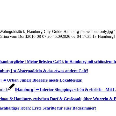
ild_Wohngoldstück_Hamburg-City-Guide-Hamburg-for-women-only.jpg
1
arina vom Dorff
2016-08-07 20:45:09
2026-02-04 17:35:13
[Hamburg] 
amburgliebe | Meine liebsten Café’s in Hamburg mit schönstem In
burg] ↠ Alsterpaddeln & das etwas andere Café!
 ↠ Urban Jungle Bloggers meets Lokaldesign!
[Hamburg] ↠ Interior-Shopping: schön & ehrlich – Mit L
imat & Hamburg, zwischen Dorf & Großstadt, über Wurzeln & Flüge
achhaltiger leben: Erste Schritte für euer Badezimmer!