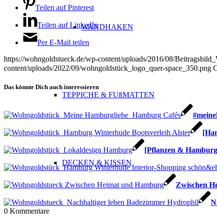
Teilen auf Pinterest
Teilen auf LinkedIn
WANDHAKEN
Per E-Mail teilen
https://wohngoldstueck.de/wp-content/uploads/2016/08/Beitragsb
content/uploads/2022/09/wohngoldstück_logo_quer-space_350.png
C
Das könnte Dich auch interessieren
TEPPICHE & FUßMATTEN
#meineh
[Ham
[Pflanzen & Hamburg]
DECKEN & KISSEN
Zwischen He
N
0
Kommentare