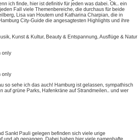
ich finde, hier ist definitiv für jeden was dabei. Ok.. ein
 jeden Fall viele Themenbereiche, die durchaus für beide
Weilberg, Lisa van Houtem und Katharina Charpian, die in
 Hamburg City-Guide die angesagtesten Highlights und ihre
usik, Kunst & Kultur, Beauty & Entspannung, Ausflüge & Natur
au so sehe ich das auch! Hamburg ist gelassen, sympathisch
iben auf grüne Parks, Hafenkräne auf Strandmeilen.. und wer
d Sankt Pauli gelegen befinden sich viele urige
auf und ab gegangen. Dabei haben hier viele namenhafte