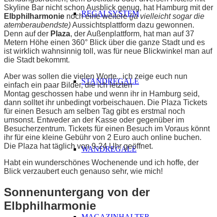
Skyline Bar nicht schon Ausblick genug, hat Hamburg mit der
REGALSYSTEM
Elbphilharmonie
noch eine weitere
(ja vielleicht sogar die
atemberaubendste)
Aussichtsplattform dazu gewonnen.
Denn auf der
Plaza
, der Außenplattform, hat man auf 37
Metern Höhe einen 360° Blick über die ganze Stadt und es
ist wirklich wahnsinnig toll, was für neue Blickwinkel man auf
die Stadt bekommt.
Aber was sollen die vielen Worte.. ich zeige euch nun
STANDREGALE
einfach ein paar Bilder, die ich letzten
Montag geschossen habe und wenn ihr in Hamburg seid,
dann solltet ihr unbedingt vorbeischauen. Die Plaza Tickets
für einen Besuch am selben Tag gibt es erstmal noch
umsonst. Entweder an der Kasse oder gegenüber im
Besucherzentrum. Tickets für einen Besuch im Voraus könnt
ihr für eine kleine Gebühr von 2 Euro auch online buchen.
Die Plaza hat täglich von 9-24 Uhr geöffnet.
WANDREGALE
Habt ein wunderschönes Wochenende und ich hoffe, der
Blick verzaubert euch genauso sehr, wie mich!
Sonnenuntergang von der
Elbphilharmonie
MAGAZINHALTER