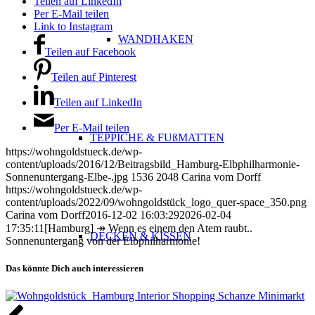
Teilen auf LinkedIn
Per E-Mail teilen
Link to Instagram
WANDHAKEN
Teilen auf Facebook
Teilen auf Pinterest
Teilen auf LinkedIn
Per E-Mail teilen
TEPPICHE & FUßMATTEN
https://wohngoldstueck.de/wp-
content/uploads/2016/12/Beitragsbild_Hamburg-Elbphilharmonie-
Sonnenuntergang-Elbe-.jpg
1536
2048
Carina vom Dorff
https://wohngoldstueck.de/wp-
content/uploads/2022/09/wohngoldstück_logo_quer-space_350.png
Carina vom Dorff
2016-12-02 16:03:29
2026-02-04
17:35:11
[Hamburg] ↠ Wenn es einem den Atem raubt..
DECKEN & KISSEN
Sonnenuntergang von der Elbphilharmonie!
Das könnte Dich auch interessieren