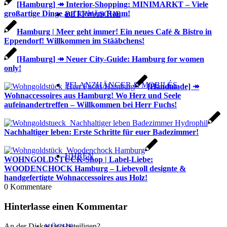
[Hamburg] ↠ Interior-Shopping: MINIMARKT – Viele
großartige Dinge auf kleinem Raum!
BETTWÄSCHE
Hamburg | Meer geht immer! Ein neues Café & Bistro in
Eppendorf! Willkommen im Stääbchens!
[Hamburg] ↠ Neuer City-Guide: Hamburg for women
only!
PFLANZHÄNGER & MOBILÉS
[Handmade] ↠
Wohnaccessoires aus Hamburg! Wo Herz und Seele
aufeinandertreffen – Willkommen bei Herr Fuchs!
Nachhaltiger leben: Erste Schritte für euer Badezimmer!
UHREN
WOHNGOLDSTÜCK-Shop | Label-Liebe:
WOODENCHOCK Hamburg – Liebevoll designte &
handgefertigte Wohnaccessoires aus Holz!
0
Kommentare
Hinterlasse einen Kommentar
An der Diskussion beteiligen?
KÜCHE