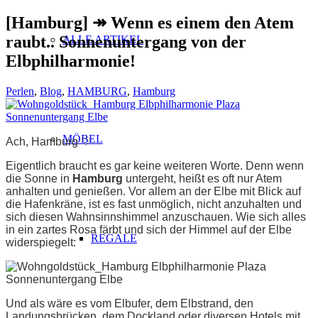
[Hamburg] ↠ Wenn es einem den Atem
raubt.. Sonnenuntergang von der
ALLE ARTIKEL
Elbphilharmonie!
Perlen
,
Blog
,
HAMBURG
,
Hamburg
MÖBEL
Ach, Hamburg ♡
Eigentlich braucht es gar keine weiteren Worte. Denn wenn
die Sonne in
Hamburg
untergeht, heißt es oft nur Atem
anhalten und genießen. Vor allem an der Elbe mit Blick auf
die Hafenkräne, ist es fast unmöglich, nicht anzuhalten und
sich diesen Wahnsinnshimmel anzuschauen. Wie sich alles
in ein zartes Rosa färbt und sich der Himmel auf der Elbe
REGALE
widerspiegelt:
Und als wäre es vom Elbufer, dem Elbstrand, den
Landungsbrücken, dem Dockland oder diversen Hotels mit