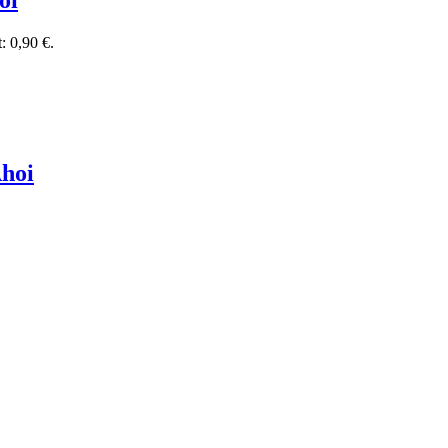
oi
t: 0,90 €.
Ahoi