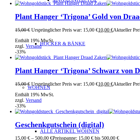
Plant Hanger ‘Trigona’ Gold von Dra
15,00
€
Ursprünglicher Preis war: 15,00 €
10,00
€
Aktueller Prei
Enthält 19% MwSt.
HOCKER & BÄNKE
zzgl.
Versand
-33%
Plant Hanger ‘Trigona’ Schwarz von 
15,00
€
Ursprünglicher Preis war: 15,00 €
10,00
€
Aktueller Prei
WOHNEN
Enthält 19% MwSt.
zzgl.
Versand
-33%
Geschenkgutschein (digital)
ALLE ARTIKEL WOHNEN
15,00
€
–
500,00
€
Preisspanne: 15,00 € bis 500,00 €