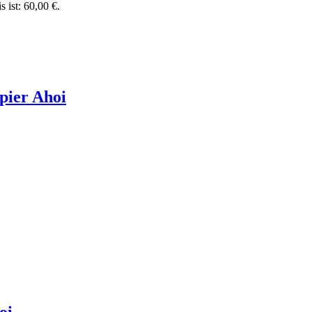
s ist: 60,00 €.
apier Ahoi