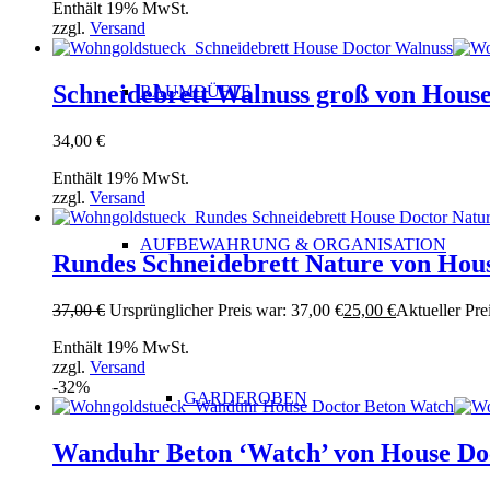
Enthält 19% MwSt.
zzgl.
Versand
Schneidebrett Walnuss groß von Hous
RAUMDÜFTE
34,00
€
Enthält 19% MwSt.
zzgl.
Versand
AUFBEWAHRUNG & ORGANISATION
Rundes Schneidebrett Nature von Hou
37,00
€
Ursprünglicher Preis war: 37,00 €
25,00
€
Aktueller Prei
Enthält 19% MwSt.
zzgl.
Versand
-32%
GARDEROBEN
Wanduhr Beton ‘Watch’ von House Do