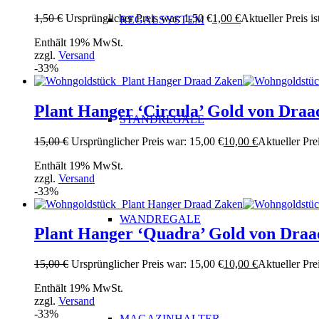
1,50
€
Ursprünglicher Preis war: 1,50 €
1,00
€
Aktueller Preis is
REGALSYSTEM
Enthält 19% MwSt.
zzgl.
Versand
-33%
Plant Hanger ‘Circula’ Gold von Dra
STANDREGALE
15,00
€
Ursprünglicher Preis war: 15,00 €
10,00
€
Aktueller Prei
Enthält 19% MwSt.
zzgl.
Versand
-33%
WANDREGALE
Plant Hanger ‘Quadra’ Gold von Dra
15,00
€
Ursprünglicher Preis war: 15,00 €
10,00
€
Aktueller Prei
Enthält 19% MwSt.
zzgl.
Versand
-33%
MAGAZINHALTER