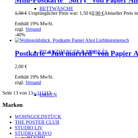
Mini-Postkarte “Sorry” von Papier Ah
BETTWÄSCHE
1,50
€
Ursprünglicher Preis war: 1,50 €
0,90
€
Aktueller Preis is
Enthält 19% MwSt.
zzgl.
Versand
-40%
PFLANZHÄNGER & MOBILÉS
Postkarte “Just married” von Papier 
2,00
€
Enthält 19% MwSt.
zzgl.
Versand
Seite 13 von 13
«
‹
11
12
13
UHREN
Marken
WOHNGOLDSTÜCK
THE POSTER CLUB
STUDIO LIV
STUDIO CRAVO
KÜCHE